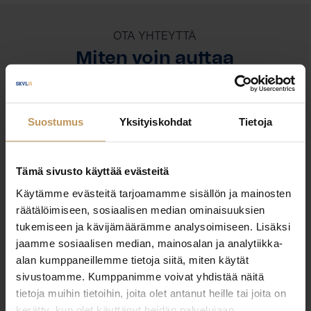
OTA YHTEYTTÄ
Miten voin auttaa
asuntoasioissa?
Suostumus
Yksityiskohdat
Tietoja
Jätä yhteystietosi, niin otan yhteyttä
Tämä sivusto käyttää evästeitä
Janne Neuvonen
Käytämme evästeitä tarjoamamme sisällön ja mainosten
0456128711
räätälöimiseen, sosiaalisen median ominaisuuksien
tukemiseen ja kävijämäärämme analysoimiseen. Lisäksi
janne.neuvonen@koivulkv.fi
jaamme sosiaalisen median, mainosalan ja analytiikka-
alan kumppaneillemme tietoja siitä, miten käytät
sivustoamme. Kumppanimme voivat yhdistää näitä
tietoja muihin tietoihin, joita olet antanut heille tai joita on
"
*
" näyttää pakolliset kentät
kerätty, kun olet käyttänyt heidän palvelujaan.