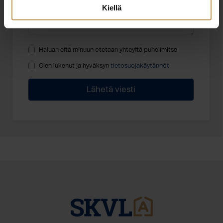
Kiellä
Haluan että minuun otetaan yhteyttä puhelimitse
Olen lukenut ja hyväksyn
tietosuojakäytännöt