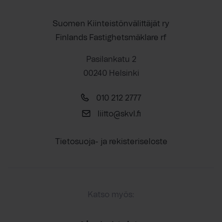
Suomen Kiinteistönvälittäjät ry
Finlands Fastighetsmäklare rf
Pasilankatu 2
00240 Helsinki
010 212 2777
liitto@skvl.fi
Tietosuoja- ja rekisteriseloste
Katso myös: