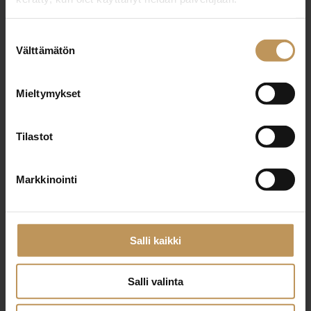
Suostumuksen
Välttämätön
valinta
Aihe
Mieltymykset
Nimi
*
Tilastot
Markkinointi
Sähköposti
*
Salli kaikki
Viesti
Salli valinta