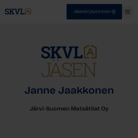
Jäsenkirjautuminen
Ava
val
Skip
Sulje
to
content
HAE
Janne Jaakkonen
Järvi-Suomen Metsätilat Oy