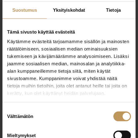
janne.jaakkonen@metsatilat.fi
Suostumus
Yksityiskohdat
Tietoja
Tämä sivusto käyttää evästeitä
Käytämme evästeitä tarjoamamme sisällön ja mainosten
"
*
" näyttää pakolliset kentät
räätälöimiseen, sosiaalisen median ominaisuuksien
tukemiseen ja kävijämäärämme analysoimiseen. Lisäksi
jaamme sosiaalisen median, mainosalan ja analytiikka-
alan kumppaneillemme tietoja siitä, miten käytät
Aihe
sivustoamme. Kumppanimme voivat yhdistää näitä
tietoja muihin tietoihin, joita olet antanut heille tai joita on
kerätty, kun olet käyttänyt heidän palvelujaan.
Nimi
*
Suostumuksen
Välttämätön
valinta
Sähköposti
*
Mieltymykset