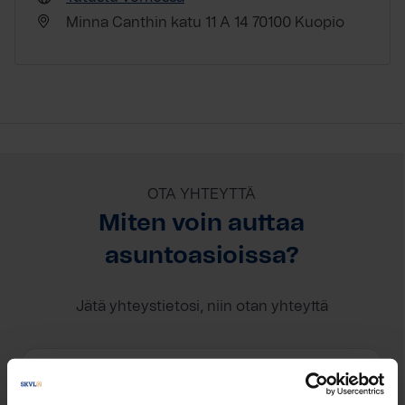
Minna Canthin katu 11 A 14 70100 Kuopio
OTA YHTEYTTÄ
Miten voin auttaa
asuntoasioissa?
Jätä yhteystietosi, niin otan yhteyttä
Janne Jaakkonen