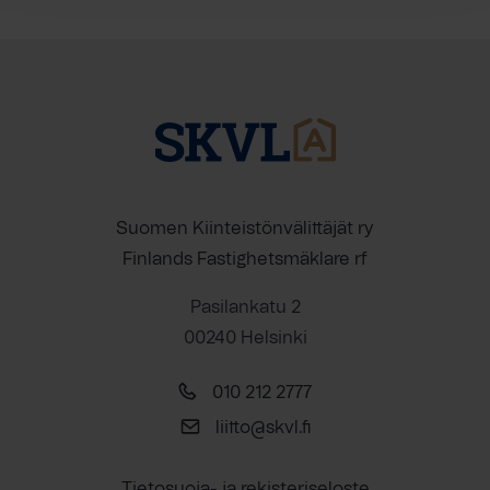
Suomen Kiinteistönvälittäjät ry
Finlands Fastighetsmäklare rf
Pasilankatu 2
00240 Helsinki
010 212 2777
liitto@skvl.fi
Tietosuoja- ja rekisteriseloste