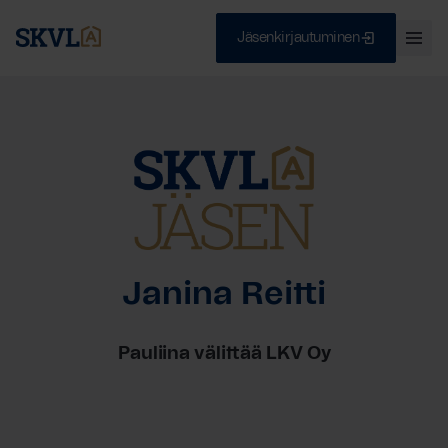
Jäsenkirjautuminen
Ava
val
Skip
Sulje
to
content
HAE
Janina Reitti
Pauliina välittää LKV Oy