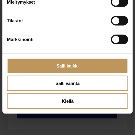
Mieltymykset
Sähköposti
*
Tilastot
Viesti
Markkinointi
Salli kaikki
Salli valinta
Haluan että minuun otetaan yhteyttä puhelimitse
Olen lukenut ja hyväksyn
tietosuojakäytännöt
Kiellä