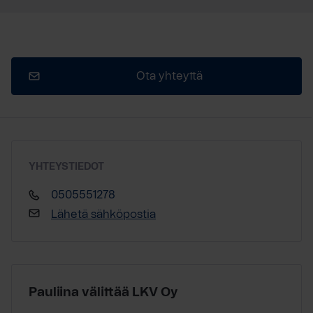
Ota yhteyttä
YHTEYSTIEDOT
0505551278
Lähetä sähköpostia
Pauliina välittää LKV Oy