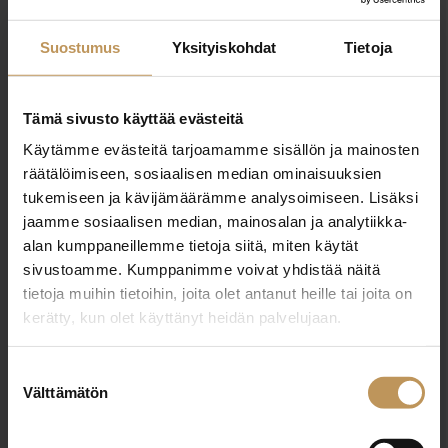
0505551278
Suostumus
Yksityiskohdat
Tietoja
janina@pauliinalkv.fi
Tämä sivusto käyttää evästeitä
Käytämme evästeitä tarjoamamme sisällön ja mainosten
räätälöimiseen, sosiaalisen median ominaisuuksien
"
*
" näyttää pakolliset kentät
tukemiseen ja kävijämäärämme analysoimiseen. Lisäksi
jaamme sosiaalisen median, mainosalan ja analytiikka-
alan kumppaneillemme tietoja siitä, miten käytät
Aihe
sivustoamme. Kumppanimme voivat yhdistää näitä
tietoja muihin tietoihin, joita olet antanut heille tai joita on
kerätty, kun olet käyttänyt heidän palvelujaan.
Nimi
*
Suostumuksen
Välttämätön
valinta