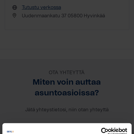
Tutustu verkossa
Uudenmaankatu 37 05800 Hyvinkää
OTA YHTEYTTÄ
Miten voin auttaa
asuntoasioissa?
Jätä yhteystietosi, niin otan yhteyttä
Janina Reitti