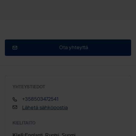
Ota yhteyttä
YHTEYSTIEDOT
+358503472541
Lähetä sähköpostia
KIELITAITO
Englanti, Ruotsi, Suomi
Kieli: