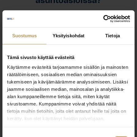
asuntoasioissa?
Jätä yhteystietosi, niin otan yhteyttä
Suostumus
Yksityiskohdat
Tietoja
Jaana Dahl
+358503472541
Tämä sivusto käyttää evästeitä
jaana.dahl@yit.fi
Käytämme evästeitä tarjoamamme sisällön ja mainosten
räätälöimiseen, sosiaalisen median ominaisuuksien
tukemiseen ja kävijämäärämme analysoimiseen. Lisäksi
jaamme sosiaalisen median, mainosalan ja analytiikka-
alan kumppaneillemme tietoja siitä, miten käytät
"
*
" näyttää pakolliset kentät
sivustoamme. Kumppanimme voivat yhdistää näitä
tietoja muihin tietoihin, joita olet antanut heille tai joita on
kerätty, kun olet käyttänyt heidän palvelujaan.
Aihe
Suostumuksen