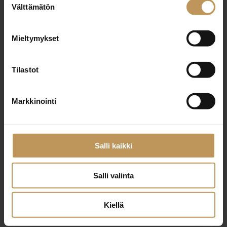
Välttämätön
valinta
Nimi
*
Mieltymykset
Tilastot
Sähköposti
*
Markkinointi
Viesti
Salli kaikki
Salli valinta
Kiellä
Haluan että minuun otetaan yhteyttä puhelimitse