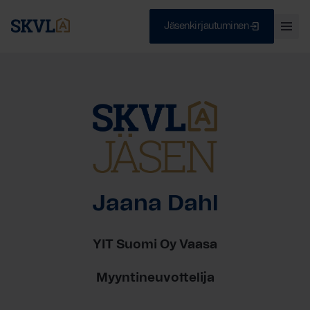
Jäsenkirjautuminen
Ava
val
Skip
Sulje
to
content
HAE
Jaana Dahl
YIT Suomi Oy Vaasa
Myyntineuvottelija