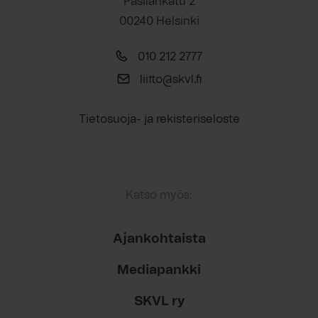
Pasilankatu 2
00240 Helsinki
010 212 2777
liitto@skvl.fi
Tietosuoja- ja rekisteriseloste
Katso myös:
Ajankohtaista
Mediapankki
SKVL ry