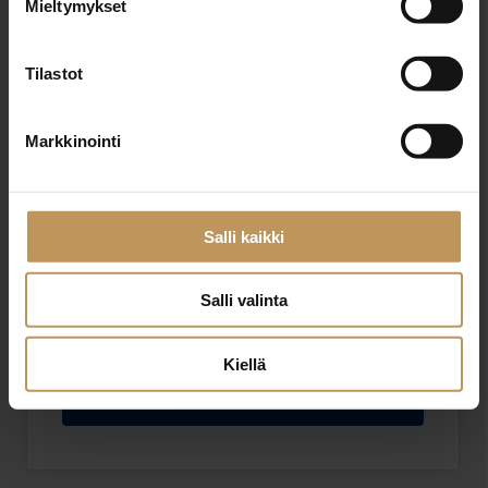
Mieltymykset
Sähköposti
*
Tilastot
Viesti
Markkinointi
Salli kaikki
Salli valinta
Haluan että minuun otetaan yhteyttä puhelimitse
Olen lukenut ja hyväksyn
tietosuojakäytännöt
Kiellä