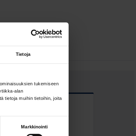
Tietoja
 ominaisuuksien tukemiseen
tiikka-alan
ietoja muihin tietoihin, joita
 kentät
Markkinointi