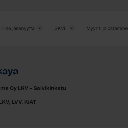
Hae jäsenyyttä
SKVL
Myynti ja ostamin
kaya
a Oy LKV – Solvikinkatu
 LKV, LVV, KiAT