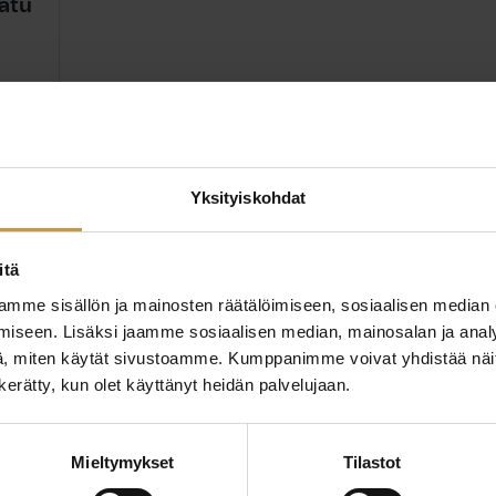
atu
Yksityiskohdat
itä
mme sisällön ja mainosten räätälöimiseen, sosiaalisen median
iseen. Lisäksi jaamme sosiaalisen median, mainosalan ja analy
, miten käytät sivustoamme. Kumppanimme voivat yhdistää näitä t
n kerätty, kun olet käyttänyt heidän palvelujaan.
ttaa
"
*
" näyttää pakolliset
ssa?
Mieltymykset
Tilastot
Aihe