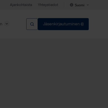
Suomi
Ajankohtaista
Yhteystiedot
en
Jäsenkirjautuminen
Sulje