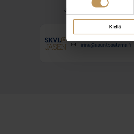
Jätä yhteystietosi, niin otan y
Kiellä
Irina Skurskaya
irina@asuntosatama.fi