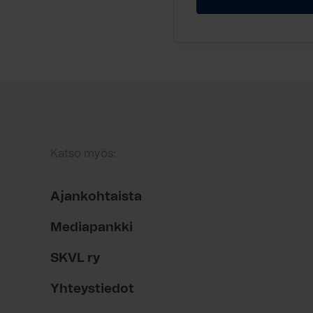
Katso myös:
Ajankohtaista
Mediapankki
SKVL ry
Yhteystiedot