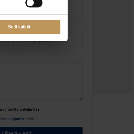
Salli kaikki
Sähköposti
*
an yhteyttä puhelimitse
tietosuojakäytännöt