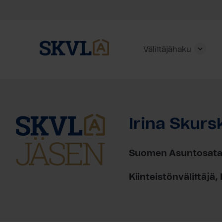
Välittäjähaku
Skip
to
content
Irina Skurs
HAE
Suomen Asuntosatam
Kiinteistönvälittäjä,