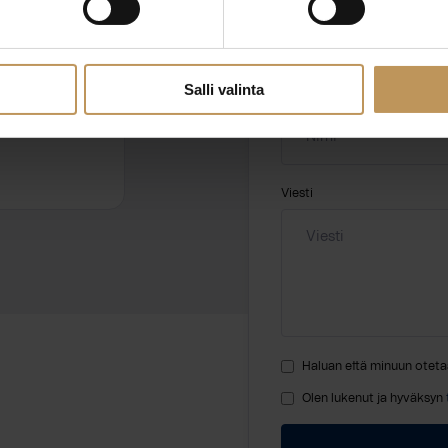
hteyttä
Salli valinta
Nimi
*
Viesti
Haluan että minuun oteta
Olen lukenut ja hyväksyn