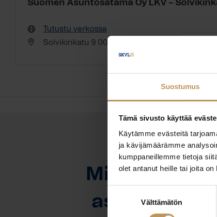
Suomen Asuntosatama Oy LKV – Solvikink
Tutustu verkossa
Solvikinkatu 9 00990 Helsinki
Suostumus
Tämä sivusto käyttää eväste
Käytämme evästeitä tarjoama
ja kävijämäärämme analysoim
OTA YHTEYTTÄ
kumppaneillemme tietoja siitä
olet antanut heille tai joita o
Miten voin au
Suostumuksen
asuntoasioi
Välttämätön
valinta