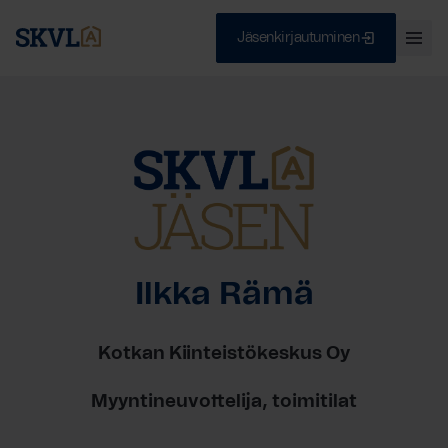
Jäsenkirjautuminen
Ava
val
Skip
Sulje
to
content
HAE
Ilkka Rämä
Kotkan Kiinteistökeskus Oy
Myyntineuvottelija, toimitilat