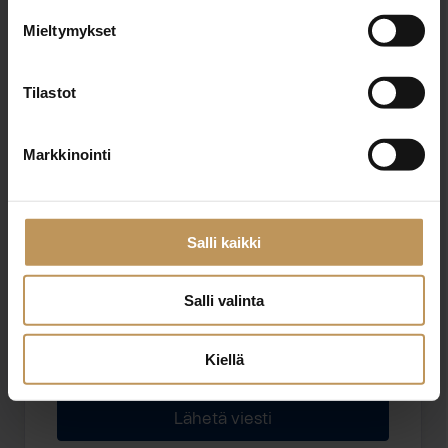
Mieltymykset
Sähköposti
*
Tilastot
Markkinointi
Viesti
Salli kaikki
Salli valinta
Haluan että minuun otetaan yhteyttä puhelimitse
Kiellä
Olen lukenut ja hyväksyn
tietosuojakäytännöt