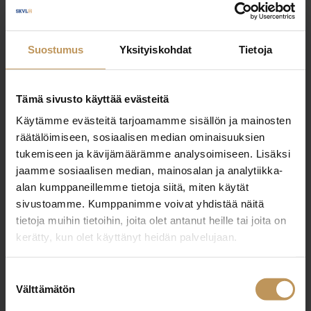
Ilkka Rämä
Suostumus
Yksityiskohdat
Tietoja
+358447160160
ilkka.rama@aninkainen.fi
Tämä sivusto käyttää evästeitä
Käytämme evästeitä tarjoamamme sisällön ja mainosten
räätälöimiseen, sosiaalisen median ominaisuuksien
tukemiseen ja kävijämäärämme analysoimiseen. Lisäksi
"
*
" näyttää pakolliset kentät
jaamme sosiaalisen median, mainosalan ja analytiikka-
alan kumppaneillemme tietoja siitä, miten käytät
sivustoamme. Kumppanimme voivat yhdistää näitä
Aihe
tietoja muihin tietoihin, joita olet antanut heille tai joita on
kerätty, kun olet käyttänyt heidän palvelujaan.
Suostumuksen
Välttämätön
Nimi
*
valinta