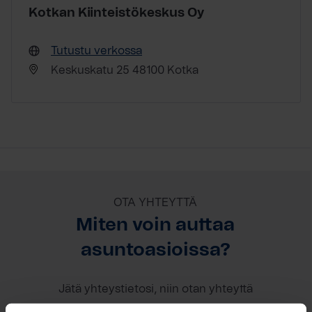
Kotkan Kiinteistökeskus Oy
Tutustu verkossa
Keskuskatu 25 48100 Kotka
OTA YHTEYTTÄ
Miten voin auttaa
asuntoasioissa?
Jätä yhteystietosi, niin otan yhteyttä