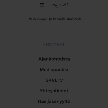
liitto@skvl.fi
Tietosuoja- ja rekisteriseloste
Katso myös:
Ajankohtaista
Mediapankki
SKVL ry
Yhteystiedot
Hae jäsenyyttä