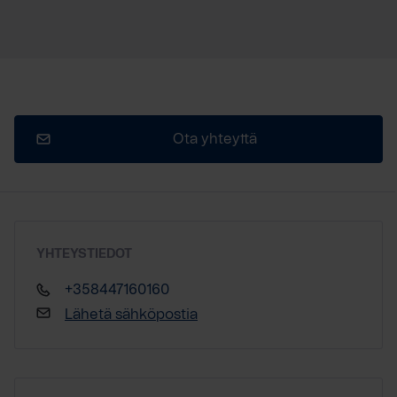
Ota yhteyttä
YHTEYSTIEDOT
+358447160160
Lähetä sähköpostia