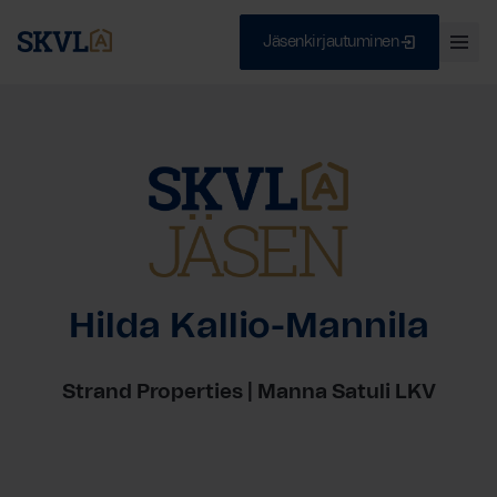
Jäsenkirjautuminen
Ava
val
Skip
Sulje
to
content
HAE
Hilda Kallio-Mannila
Strand Properties | Manna Satuli LKV