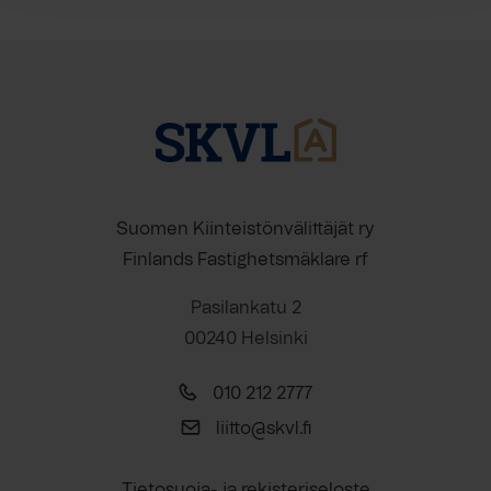
Suomen Kiinteistönvälittäjät ry
Finlands Fastighetsmäklare rf
Pasilankatu 2
00240 Helsinki
010 212 2777
liitto@skvl.fi
Tietosuoja- ja rekisteriseloste