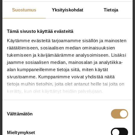
hilda@strand.fi
Suostumus
Yksityiskohdat
Tietoja
Tämä sivusto käyttää evästeitä
Käytämme evästeitä tarjoamamme sisällön ja mainosten
"
*
" näyttää pakolliset kentät
räätälöimiseen, sosiaalisen median ominaisuuksien
tukemiseen ja kävijämäärämme analysoimiseen. Lisäksi
jaamme sosiaalisen median, mainosalan ja analytiikka-
alan kumppaneillemme tietoja siitä, miten käytät
Aihe
sivustoamme. Kumppanimme voivat yhdistää näitä
tietoja muihin tietoihin, joita olet antanut heille tai joita on
kerätty, kun olet käyttänyt heidän palvelujaan.
Nimi
*
Suostumuksen
Välttämätön
valinta
Sähköposti
*
Mieltymykset