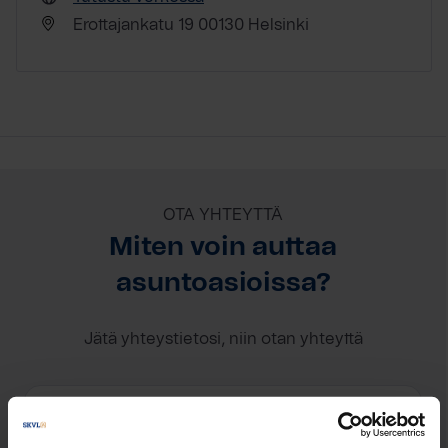
Erottajankatu 19 00130 Helsinki
OTA YHTEYTTÄ
Miten voin auttaa
asuntoasioissa?
Jätä yhteystietosi, niin otan yhteyttä
Hilda Kallio-Mannila