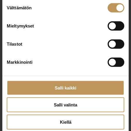
Suostumuksen
Välttämätön
valinta
Nimi
*
Mieltymykset
Tilastot
Sähköposti
*
Markkinointi
Viesti
Salli kaikki
Salli valinta
Kiellä