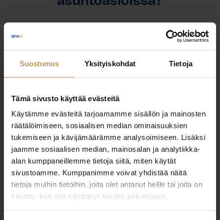
asuntoasioissa?
Jätä yhteystietosi, niin otan yhteyttä
Suostumus
Yksityiskohdat
Tietoja
Henri Vilén
+358405307584
Tämä sivusto käyttää evästeitä
Käytämme evästeitä tarjoamamme sisällön ja mainosten
henri.vilen@lamminkiinteistokeskus.fi
räätälöimiseen, sosiaalisen median ominaisuuksien
tukemiseen ja kävijämäärämme analysoimiseen. Lisäksi
jaamme sosiaalisen median, mainosalan ja analytiikka-
alan kumppaneillemme tietoja siitä, miten käytät
"
*
" näyttää pakolliset kentät
sivustoamme. Kumppanimme voivat yhdistää näitä
tietoja muihin tietoihin, joita olet antanut heille tai joita on
kerätty, kun olet käyttänyt heidän palvelujaan.
Aihe