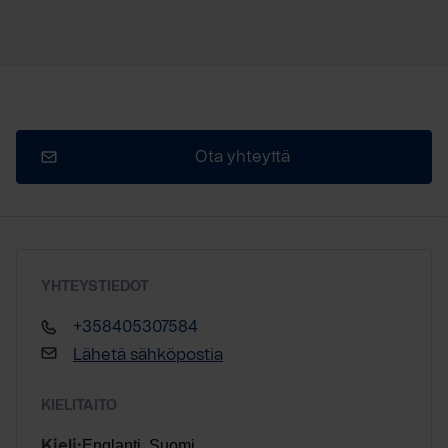
Ota yhteyttä
YHTEYSTIEDOT
+358405307584
Lähetä sähköpostia
KIELITAITO
Englanti, Suomi
Kieli: