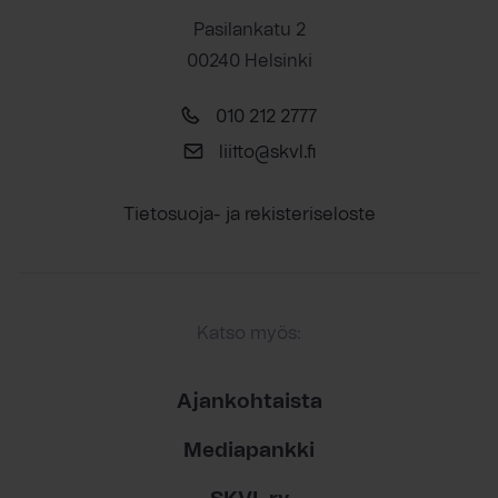
Pasilankatu 2
00240 Helsinki
010 212 2777
liitto@skvl.fi
Tietosuoja- ja rekisteriseloste
Katso myös:
Ajankohtaista
Mediapankki