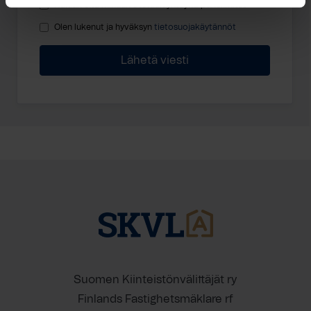
Haluan että minuun otetaan yhteyttä puhelimitse
Olen lukenut ja hyväksyn
tietosuojakäytännöt
Suomen Kiinteistönvälittäjät ry
Finlands Fastighetsmäklare rf