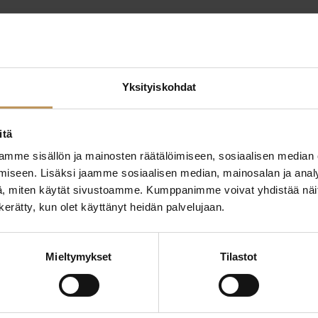
Yksityiskohdat
itä
mme sisällön ja mainosten räätälöimiseen, sosiaalisen median
ttaa
iseen. Lisäksi jaamme sosiaalisen median, mainosalan ja analy
"
*
" näyttää pakolliset
, miten käytät sivustoamme. Kumppanimme voivat yhdistää näitä t
n kerätty, kun olet käyttänyt heidän palvelujaan.
ssa?
Aihe
Mieltymykset
Tilastot
hteyttä
Nimi
*