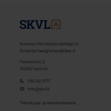
Suomen Kiinteistönvälittäjät ry
Finlands Fastighetsmäklare rf
Pasilankatu 2
00240 Helsinki
010 212 2777
liitto@skvl.fi
Tietosuoja- ja rekisteriseloste