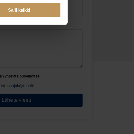
Salli kaikki
an yhteyttä puhelimitse
tietosuojakäytännöt