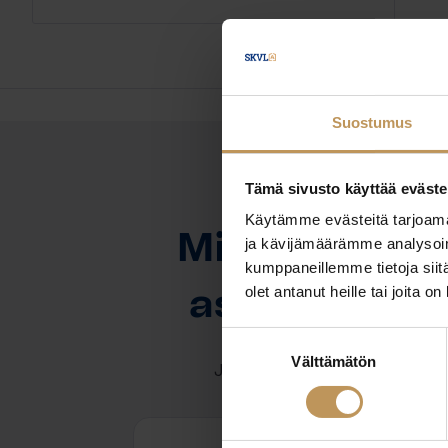
Suostumus
Tämä sivusto käyttää eväste
OTA YHTEYTTÄ
Käytämme evästeitä tarjoama
Miten voin au
ja kävijämäärämme analysoim
kumppaneillemme tietoja siitä
olet antanut heille tai joita o
asuntoasioi
Suostumuksen
Välttämätön
valinta
Jätä yhteystietosi, niin otan y
Henni Turkia-Tiensuu