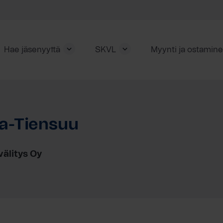
Hae jäsenyyttä
SKVL
Myynti ja ostamin
ia-Tiensuu
välitys Oy