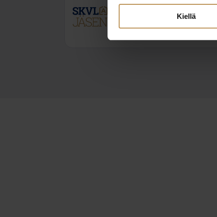
Kiellä
0442371898
henni@italapinlkv.fi