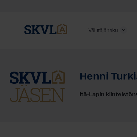
Välittäjähaku
Skip
to
content
Henni Turk
HAE
Itä-Lapin kiinteistön