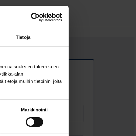
Tietoja
 ominaisuuksien tukemiseen
tiikka-alan
 kentät
ietoja muihin tietoihin, joita
Markkinointi
Sähköposti
*