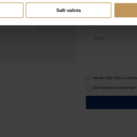
Salli valinta
Viesti
Haluan että minuun oteta
Olen lukenut ja hyväksyn