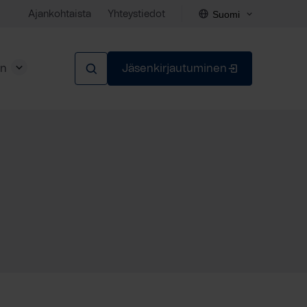
Suomi
Ajankohtaista
Yhteystiedot
en
Jäsenkirjautuminen
Sulje