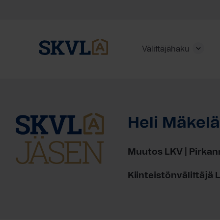
Välittäjähaku
Skip
to
content
Heli Mäkelä
HAE
Muutos LKV | Pirkan
Kiinteistönvälittäjä