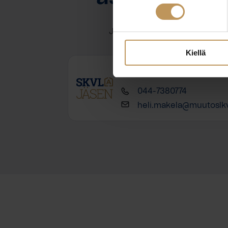
Jätä yhteystietosi, niin otan y
Kiellä
Heli Mäkelä
044-7380774
heli.makela@muutoslkv.