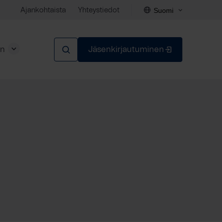
Suomi
Ajankohtaista
Yhteystiedot
en
Jäsenkirjautuminen
Sulje