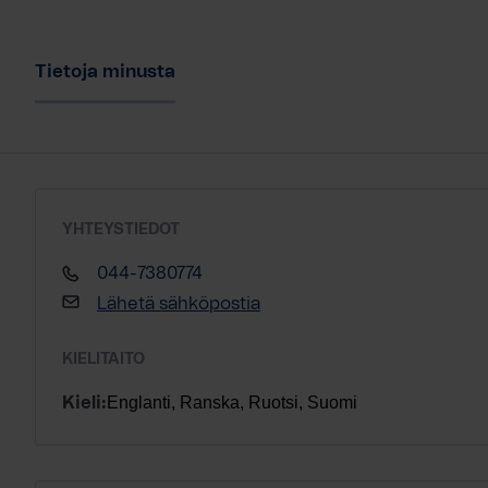
Tietoja minusta
YHTEYSTIEDOT
044-7380774
Lähetä sähköpostia
KIELITAITO
Englanti, Ranska, Ruotsi, Suomi
Kieli: