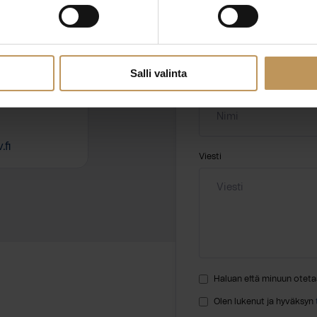
Aihe
hteyttä
Salli valinta
Nimi
*
fi
Viesti
Haluan että minuun oteta
Olen lukenut ja hyväksyn