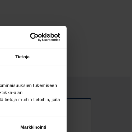
Tietoja
 ominaisuuksien tukemiseen
tiikka-alan
ietoja muihin tietoihin, joita
 kentät
Markkinointi