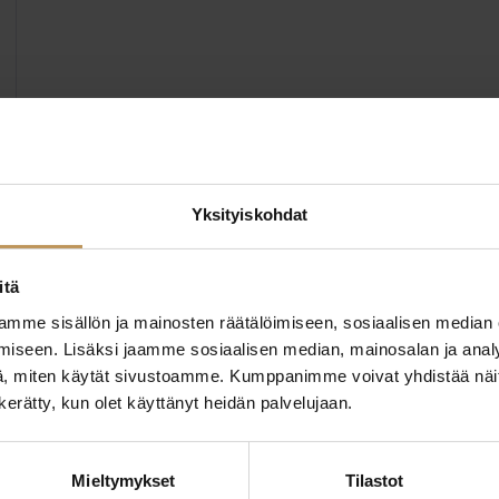
Yksityiskohdat
itä
mme sisällön ja mainosten räätälöimiseen, sosiaalisen median
iseen. Lisäksi jaamme sosiaalisen median, mainosalan ja analy
, miten käytät sivustoamme. Kumppanimme voivat yhdistää näitä t
n kerätty, kun olet käyttänyt heidän palvelujaan.
ttaa
"
*
" näyttää pakolliset
Mieltymykset
Tilastot
ssa?