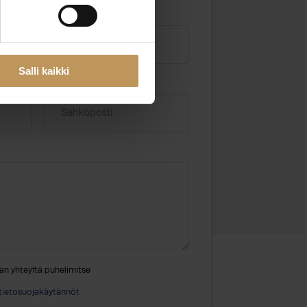
Salli kaikki
Sähköposti
*
an yhteyttä puhelimitse
tietosuojakäytännöt