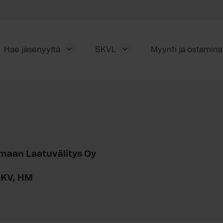
Hae jäsenyyttä
SKVL
Myynti ja ostamin
maan Laatuvälitys Oy
 LKV, HM