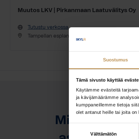
Muutos LKV | Pirkanmaan Laatuvälitys Oy
Tutustu verkossa
Tampellan esplanadi 11 33100 Tampere
Suostumus
Tämä sivusto käyttää eväste
Käytämme evästeitä tarjoama
ja kävijämäärämme analysoim
kumppaneillemme tietoja siitä
OTA YHTEYTTÄ
olet antanut heille tai joita o
Miten voin au
Suostumuksen
Välttämätön
valinta
asuntoasioi