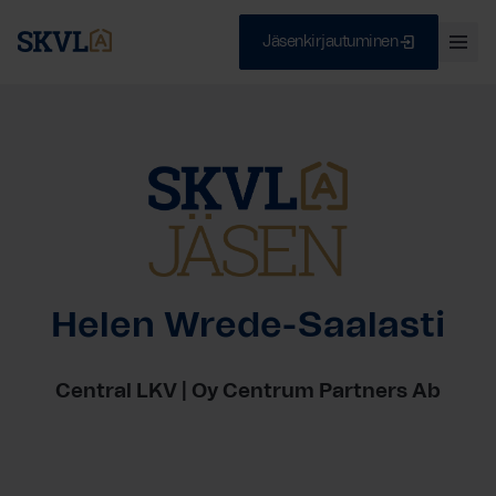
Jäsenkirjautuminen
Ava
val
Skip
Sulje
to
content
HAE
Helen Wrede-Saalasti
Central LKV | Oy Centrum Partners Ab