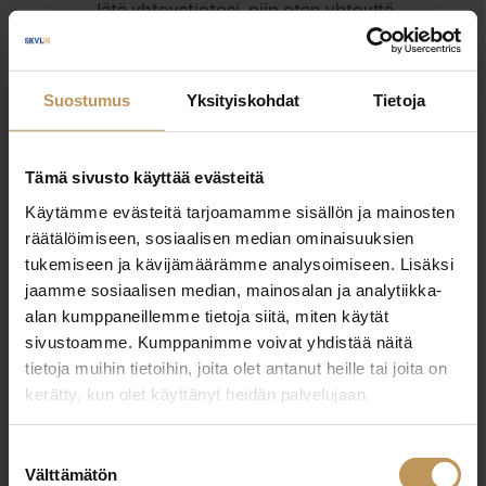
Jätä yhteystietosi, niin otan yhteyttä
Helen Wrede-Saalasti
Suostumus
Yksityiskohdat
Tietoja
0400508384
helen@centrallkv.fi
Tämä sivusto käyttää evästeitä
Käytämme evästeitä tarjoamamme sisällön ja mainosten
räätälöimiseen, sosiaalisen median ominaisuuksien
tukemiseen ja kävijämäärämme analysoimiseen. Lisäksi
jaamme sosiaalisen median, mainosalan ja analytiikka-
"
*
" näyttää pakolliset kentät
alan kumppaneillemme tietoja siitä, miten käytät
sivustoamme. Kumppanimme voivat yhdistää näitä
tietoja muihin tietoihin, joita olet antanut heille tai joita on
Aihe
kerätty, kun olet käyttänyt heidän palvelujaan.
Suostumuksen
Välttämätön
valinta