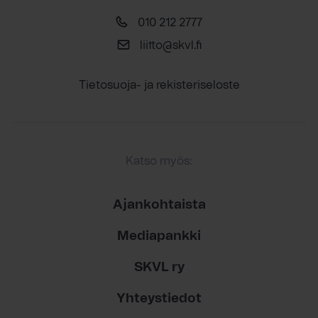
010 212 2777
liitto@skvl.fi
Tietosuoja- ja rekisteriseloste
Katso myös:
Ajankohtaista
Mediapankki
SKVL ry
Yhteystiedot