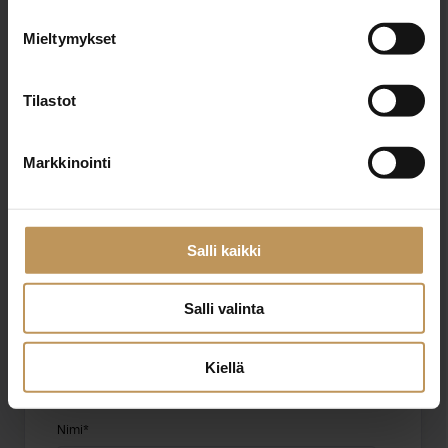
Mieltymykset
Heidi Litmanen
Tilastot
+358442937471
heidi@nicehouselkv.fi
Markkinointi
"
*
" näyttää pakolliset kentät
Salli kaikki
Salli valinta
Aihe
Kiellä
Nimi
*