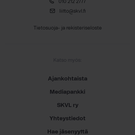
010 212 2777
liitto@skvl.fi
Tietosuoja- ja rekisteriseloste
Katso myös:
Ajankohtaista
Mediapankki
SKVL ry
Yhteystiedot
Hae jäsenyyttä