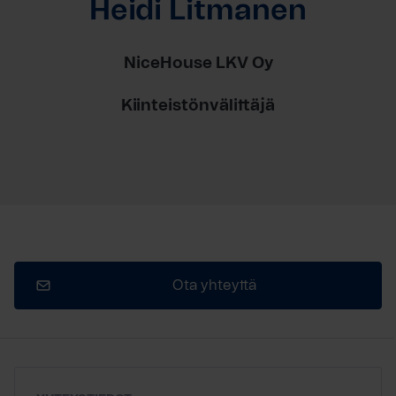
Heidi Litmanen
NiceHouse LKV Oy
Kiinteistönvälittäjä
Ota yhteyttä