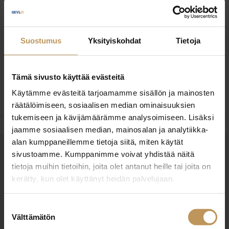
yhdistettynä välittömään tapaan kommunikoida.
Ystävällinen ja reilu asenne sekä aito kiinnostus
asiakkaiden toiveiden toteuttamiseen näkyy
Suostumus
Yksityiskohdat
Tietoja
jokapäiväisessä työssäni. Tärkeitä arvojani
kiinteistönvälittäjänä ovat avoimuus ja tyytyväiset
Tämä sivusto käyttää evästeitä
asiakkaat.
Käytämme evästeitä tarjoamamme sisällön ja mainosten
räätälöimiseen, sosiaalisen median ominaisuuksien
tukemiseen ja kävijämäärämme analysoimiseen. Lisäksi
jaamme sosiaalisen median, mainosalan ja analytiikka-
alan kumppaneillemme tietoja siitä, miten käytät
sivustoamme. Kumppanimme voivat yhdistää näitä
OTA YHTEYTTÄ
tietoja muihin tietoihin, joita olet antanut heille tai joita on
Miten voin auttaa
kerätty, kun olet käyttänyt heidän palvelujaan.
asuntoasioissa?
Suostumuksen
Välttämätön
valinta
Jätä yhteystietosi, niin otan yhteyttä