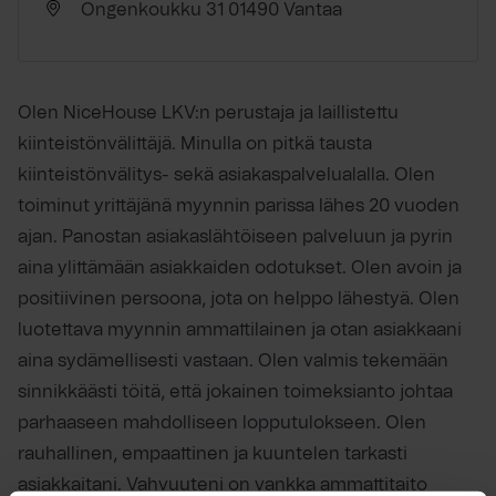
Ongenkoukku 31 01490 Vantaa
Olen NiceHouse LKV:n perustaja ja laillistettu
kiinteistönvälittäjä. Minulla on pitkä tausta
kiinteistönvälitys- sekä asiakaspalvelualalla. Olen
toiminut yrittäjänä myynnin parissa lähes 20 vuoden
ajan. Panostan asiakaslähtöiseen palveluun ja pyrin
aina ylittämään asiakkaiden odotukset. Olen avoin ja
positiivinen persoona, jota on helppo lähestyä. Olen
luotettava myynnin ammattilainen ja otan asiakkaani
aina sydämellisesti vastaan. Olen valmis tekemään
sinnikkäästi töitä, että jokainen toimeksianto johtaa
parhaaseen mahdolliseen lopputulokseen. Olen
rauhallinen, empaattinen ja kuuntelen tarkasti
asiakkaitani. Vahvuuteni on vankka ammattitaito