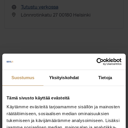
Tutustu verkossa
Lönnrotinkatu 27 00180 Helsinki
OTA YHTEYTTÄ
Miten voin auttaa
Suostumus
Yksityiskohdat
Tietoja
asuntoasioissa?
Tämä sivusto käyttää evästeitä
Jätä yhteystietosi, niin otan yhteyttä
Käytämme evästeitä tarjoamamme sisällön ja mainosten
räätälöimiseen, sosiaalisen median ominaisuuksien
tukemiseen ja kävijämäärämme analysoimiseen. Lisäksi
Hannu Martin
jaamme sosiaalisen median, mainosalan ja analytiikka-