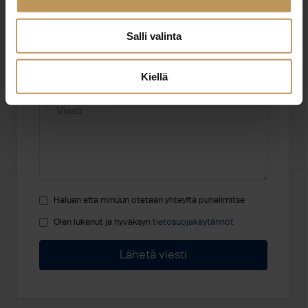
Sähköposti
*
Salli valinta
Kiellä
Viesti
Haluan että minuun otetaan yhteyttä puhelimitse
Olen lukenut ja hyväksyn
tietosuojakäytännöt