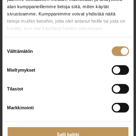
alan kumppaneillemme tietoja siitä, miten käytät
+358503446137
sivustoamme. Kumppanimme voivat yhdistää näitä
tietoja muihin tietoihin, joita olet antanut heille tai joita on
hannu.martin@westhouse.fi
kerätty, kun olet käyttänyt heidän palvelujaan.
Suostumuksen
Välttämätön
valinta
"
*
" näyttää pakolliset kentät
Mieltymykset
Aihe
Tilastot
Markkinointi
Nimi
*
Salli kaikki