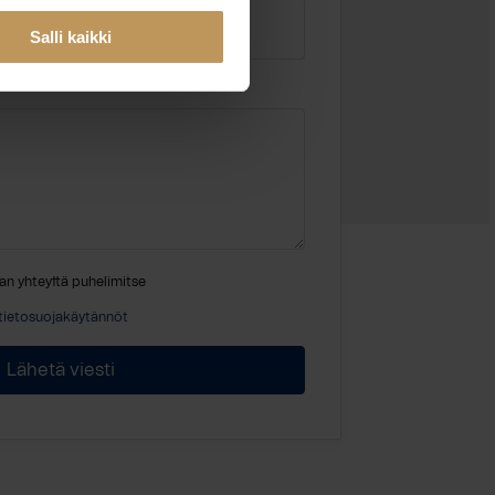
Salli kaikki
an yhteyttä puhelimitse
tietosuojakäytännöt