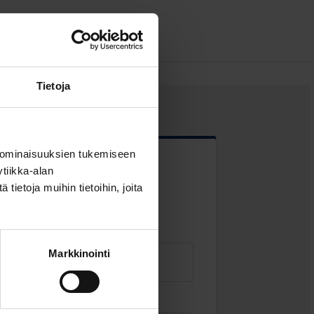
Tietoja
 ominaisuuksien tukemiseen
tiikka-alan
 kentät
ietoja muihin tietoihin, joita
Markkinointi
Sähköposti
*