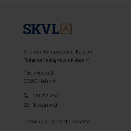
Suomen Kiinteistönvälittäjät ry
Finlands Fastighetsmäklare rf
Pasilankatu 2
00240 Helsinki
010 212 2777
liitto@skvl.fi
Tietosuoja- ja rekisteriseloste