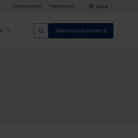
Suomi
Ajankohtaista
Yhteystiedot
en
Jäsenkirjautuminen
Sulje