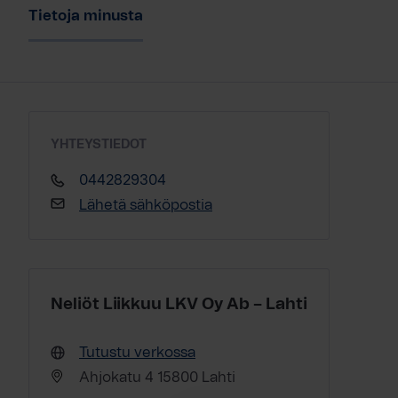
Tietoja minusta
YHTEYSTIEDOT
0442829304
Lähetä sähköpostia
Neliöt Liikkuu LKV Oy Ab – Lahti
Tutustu verkossa
Ahjokatu 4 15800 Lahti