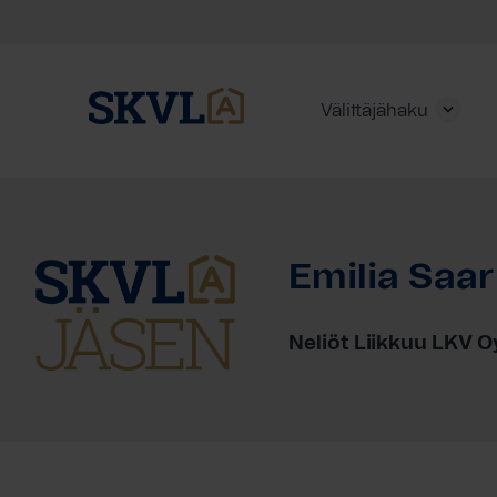
Välittäjähaku
Skip
to
content
Emilia Saa
HAE
Neliöt Liikkuu LKV O