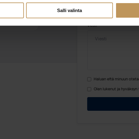
Salli valinta
ikkuu.fi
Viesti
Haluan että minuun oteta
Olen lukenut ja hyväksyn