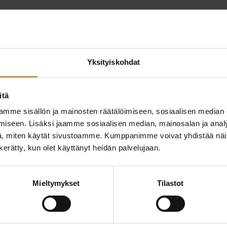
Yksityiskohdat
itä
mme sisällön ja mainosten räätälöimiseen, sosiaalisen median
ttaa
iseen. Lisäksi jaamme sosiaalisen median, mainosalan ja analy
"
*
" näyttää pakolliset
, miten käytät sivustoamme. Kumppanimme voivat yhdistää näitä t
n kerätty, kun olet käyttänyt heidän palvelujaan.
ssa?
Aihe
Mieltymykset
Tilastot
hteyttä
Nimi
*