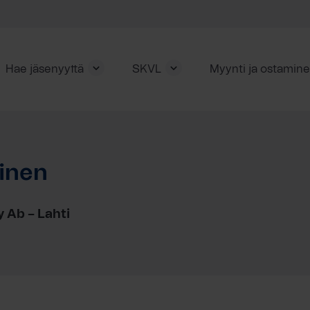
Hae jäsenyyttä
SKVL
Myynti ja ostamin
rinen
y Ab – Lahti