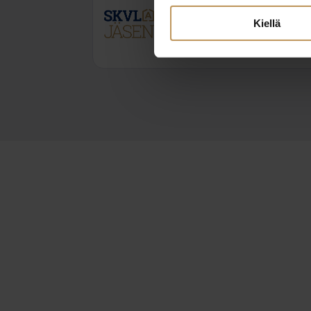
Kiellä
0442829304
emilia.saarinen@neliotli