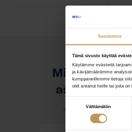
Suostumus
Tämä sivusto käyttää eväste
OTA YHTEYTTÄ
Käytämme evästeitä tarjoama
Miten voin au
ja kävijämäärämme analysoim
kumppaneillemme tietoja siitä
olet antanut heille tai joita o
asuntoasioi
Suostumuksen
Välttämätön
valinta
Jätä yhteystietosi, niin otan y
Emilia Saarinen