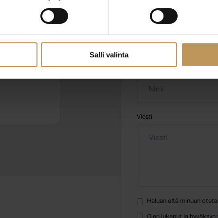
ssa?
Aihe
hteyttä
Salli valinta
Nimi
*
Viesti
Haluan että minuun oteta
Olen lukenut ja hyväksyn