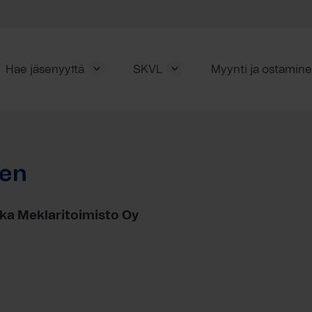
Hae jäsenyyttä
SKVL
Myynti ja ostamin
ren
ska Meklaritoimisto Oy