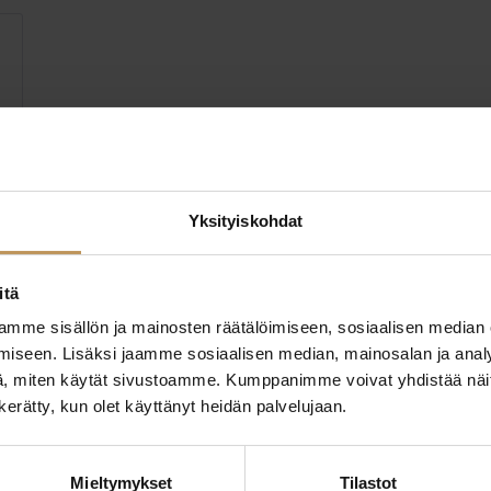
Yksityiskohdat
itä
mme sisällön ja mainosten räätälöimiseen, sosiaalisen median
iseen. Lisäksi jaamme sosiaalisen median, mainosalan ja analy
, miten käytät sivustoamme. Kumppanimme voivat yhdistää näitä t
n kerätty, kun olet käyttänyt heidän palvelujaan.
ttaa
"
*
" näyttää pakolliset
Mieltymykset
Tilastot