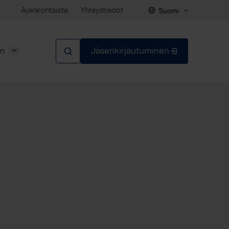
Suomi
Ajankohtaista
Yhteystiedot
en
Jäsenkirjautuminen
Sulje