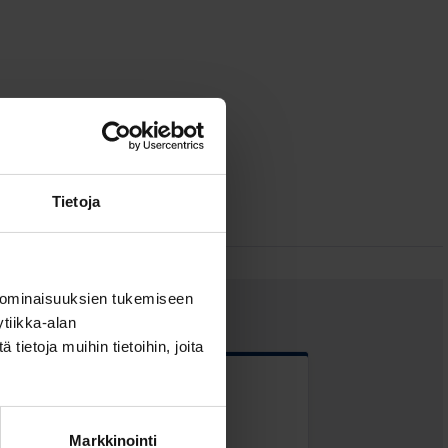
Tietoja
 ominaisuuksien tukemiseen
tiikka-alan
ietoja muihin tietoihin, joita
 kentät
Markkinointi