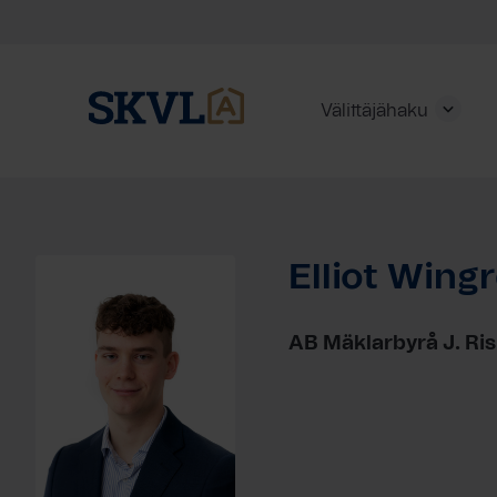
Välittäjähaku
Skip
to
content
Elliot Wing
HAE
AB Mäklarbyrå J. Ri