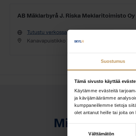
AB Mäklarbyrå J. Riska Meklaritoimisto Oy
Tutustu verkossa
Kanavapuistikko 12 68600 Pietarsaari
Suostumus
Tämä sivusto käyttää eväste
Käytämme evästeitä tarjoama
ja kävijämäärämme analysoim
kumppaneillemme tietoja siitä
OTA YHTEYTTÄ
olet antanut heille tai joita o
Miten voin au
Suostumuksen
Välttämätön
valinta