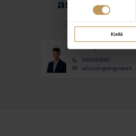
asuntoasioi
Jätä yhteystietosi, niin otan y
Kiellä
Elliot Wingren
0401561565
elliot.wingren@riska.fi