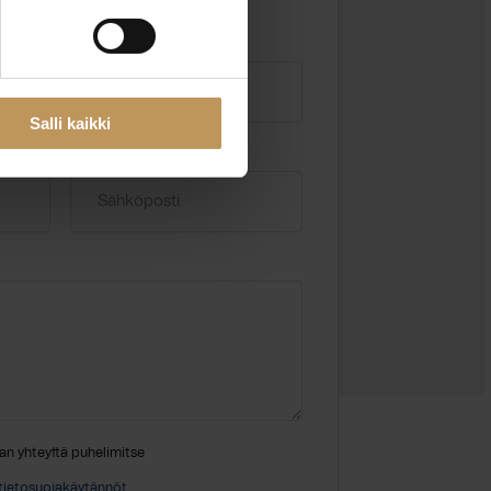
Salli kaikki
Sähköposti
*
an yhteyttä puhelimitse
tietosuojakäytännöt