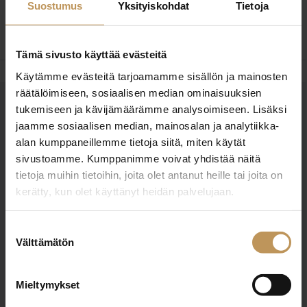
Suostumus
Yksityiskohdat
Tietoja
kiinteistökaupoissa. Kotisivut: www.elinamaki.fi
Tämä sivusto käyttää evästeitä
Käytämme evästeitä tarjoamamme sisällön ja mainosten
räätälöimiseen, sosiaalisen median ominaisuuksien
tukemiseen ja kävijämäärämme analysoimiseen. Lisäksi
OTA YHTEYTTÄ
jaamme sosiaalisen median, mainosalan ja analytiikka-
Miten voin auttaa
alan kumppaneillemme tietoja siitä, miten käytät
asuntoasioissa?
sivustoamme. Kumppanimme voivat yhdistää näitä
tietoja muihin tietoihin, joita olet antanut heille tai joita on
kerätty, kun olet käyttänyt heidän palvelujaan.
Jätä yhteystietosi, niin otan yhteyttä
Suostumuksen
Välttämätön
valinta
Elina Mäki
Mieltymykset
0445170863
elina.maki@kskv.fi