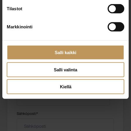
Tilastot
Markkinointi
"
*
" näyttää pakolliset kentät
Salli kaikki
Aihe
Salli valinta
Nimi
*
Kiellä
Sähköposti
*