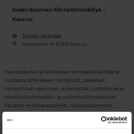
Keski-Suomen Kiinteistönvälitys –
Keuruu
Tutustu verkossa
Keuruuntie 14 42700 Keuruu
Keurusseudun ja lähikuntien kiinteistönvälittäjänä
vuodesta 2014 alkaen. Kiinteistöt, osakkeet,
lomakohteet sekä maa- ja metsätilat. Luotettavaa ja
yksilöllistä kiinteistön- ja vuokranvälityspalvelua.
Kauttani myös kauppakirjat, vuokrasopimukset,
lainhuutohakemukset ym. asiakirjat. Lisäksi
kiinteistöjen arvioinnit, arviokirjat ja vakuusarviot
pankeille. Toimin myös julkisena kaupanvahvistajana