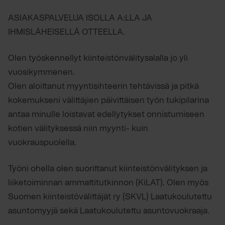
ASIAKASPALVELUA ISOLLA A:LLA JA
IHMISLÄHEISELLÄ OTTEELLA.
Olen työskennellyt kiinteistönvälitysalalla jo yli
vuosikymmenen.
Olen aloittanut myyntisihteerin tehtävissä ja pitkä
kokemukseni välittäjien päivittäisen työn tukipilarina
antaa minulle loistavat edellytykset onnistumiseen
kotien välityksessä niin myynti- kuin
vuokrauspuolella.
Työni ohella olen suorittanut kiinteistönvälityksen ja
liiketoiminnan ammattitutkinnon (KiLAT). Olen myös
Suomen kiinteistövälittäjät ry (SKVL) Laatukoulutettu
asuntomyyjä sekä Laatukoulutettu asuntovuokraaja.