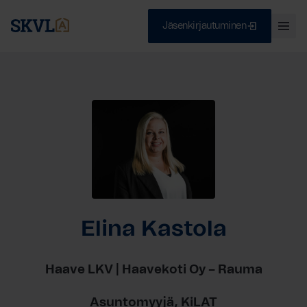
Jäsenkirjautuminen
Ava
val
Skip
Sulje
to
content
HAE
Elina Kastola
Haave LKV | Haavekoti Oy – Rauma
Asuntomyyjä, KiLAT