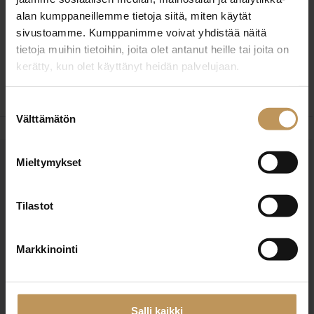
alan kumppaneillemme tietoja siitä, miten käytät
Oletpa sitten myymässä, ostamassa tai vuokraamassa,
sivustoamme. Kumppanimme voivat yhdistää näitä
ota rohkeasti yhteyttä niin yritetään etsiä juuri sinun
tietoja muihin tietoihin, joita olet antanut heille tai joita on
kerätty, kun olet käyttänyt heidän palvelujaan.
tarpeisiisi parhain mahdollinen ratkaisu.
Suostumuksen
Välttämätön
valinta
Mieltymykset
OTA YHTEYTTÄ
Miten voin auttaa
Tilastot
asuntoasioissa?
Markkinointi
Jätä yhteystietosi, niin otan yhteyttä
Salli kaikki
Elina Kastola