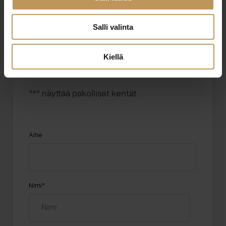
0503538101
Salli valinta
elina.kastola@haavelkv.fi
Kiellä
"
*
" näyttää pakolliset kentät
Aihe
Nimi
*