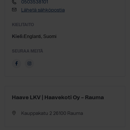
0503538101
Lähetä sähköpostia
KIELITAITO
Englanti, Suomi
Kieli:
SEURAA MEITÄ
Haave LKV | Haavekoti Oy – Rauma
Kauppakatu 2 26100 Rauma