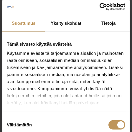
Eija Rouvali
Suostumus
Yksityiskohdat
Tietoja
eija.rouvali@kotilkv.fi
Tämä sivusto käyttää evästeitä
Käytämme evästeitä tarjoamamme sisällön ja mainosten
räätälöimiseen, sosiaalisen median ominaisuuksien
tukemiseen ja kävijämäärämme analysoimiseen. Lisäksi
"
*
" näyttää pakolliset kentät
jaamme sosiaalisen median, mainosalan ja analytiikka-
alan kumppaneillemme tietoja siitä, miten käytät
sivustoamme. Kumppanimme voivat yhdistää näitä
tietoja muihin tietoihin, joita olet antanut heille tai joita on
Aihe
kerätty, kun olet käyttänyt heidän palvelujaan.
Suostumuksen
Välttämätön
valinta
Nimi
*