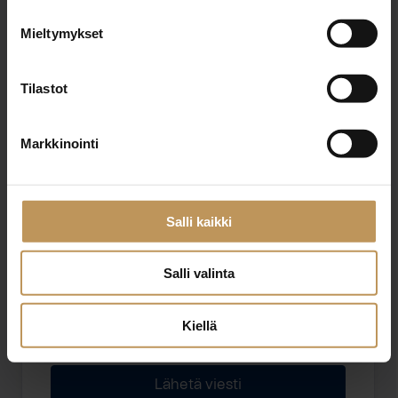
Mieltymykset
Sähköposti
*
Tilastot
Markkinointi
Viesti
Salli kaikki
Salli valinta
Haluan että minuun otetaan yhteyttä puhelimitse
Kiellä
Olen lukenut ja hyväksyn
tietosuojakäytännöt