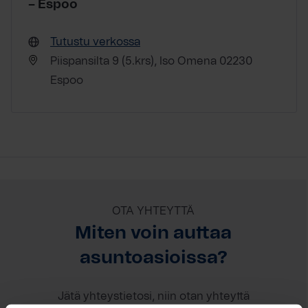
– Espoo
Tutustu verkossa
Piispansilta 9 (5.krs), Iso Omena 02230
Espoo
OTA YHTEYTTÄ
Miten voin auttaa
asuntoasioissa?
Jätä yhteystietosi, niin otan yhteyttä