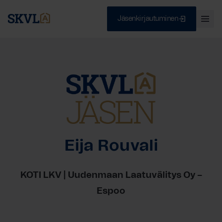
Jäsenkirjautuminen
Ava
val
Skip
Sulje
to
content
HAE
Eija Rouvali
KOTI LKV | Uudenmaan Laatuvälitys Oy –
Espoo