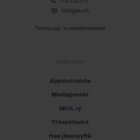
010 212 2777
liitto@skvl.fi
Tietosuoja- ja rekisteriseloste
Katso myös:
Ajankohtaista
Mediapankki
SKVL ry
Yhteystiedot
Hae jäsenyyttä