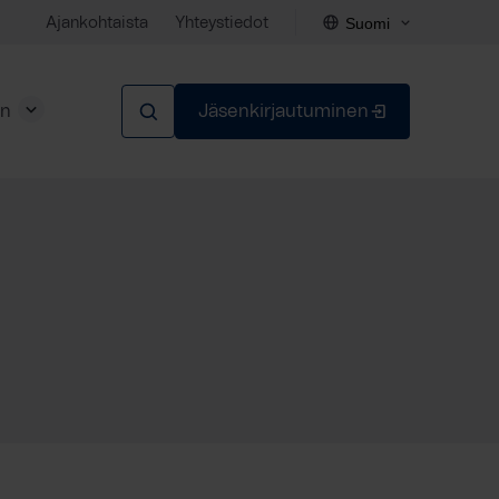
Suomi
Ajankohtaista
Yhteystiedot
en
Jäsenkirjautuminen
Sulje