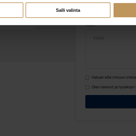
Salli valinta
kiinteistot.fi
Viesti
Haluan että minuun oteta
Olen lukenut ja hyväksyn