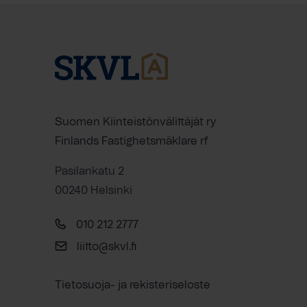
Suomen Kiinteistönvälittäjät ry
Finlands Fastighetsmäklare rf
Pasilankatu 2
00240 Helsinki
010 212 2777
liitto@skvl.fi
Tietosuoja- ja rekisteriseloste