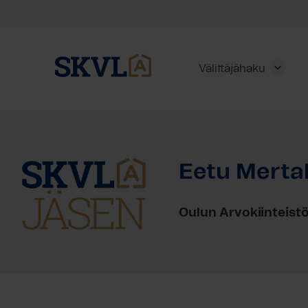
Välittäjähaku
Skip
to
content
Eetu Merta
HAE
Oulun Arvokiinteist