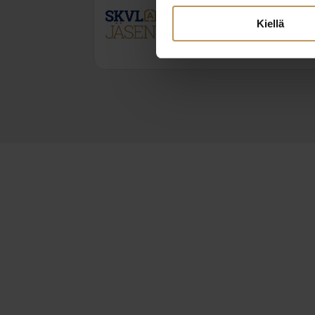
Kiellä
0452065777
eetu.mertala@oulunarvo