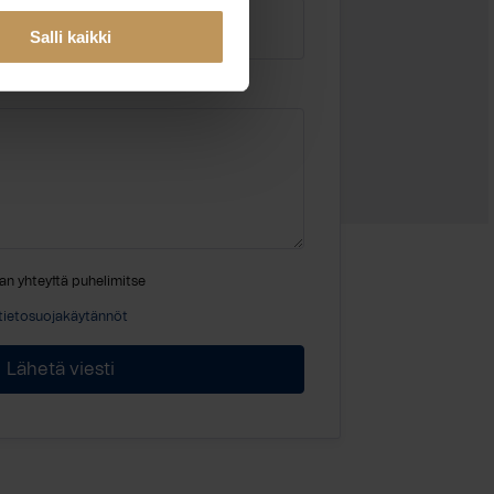
Salli kaikki
an yhteyttä puhelimitse
tietosuojakäytännöt