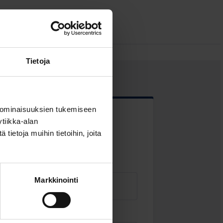
Tietoja
 ominaisuuksien tukemiseen
tiikka-alan
 kentät
ietoja muihin tietoihin, joita
Markkinointi
Sähköposti
*