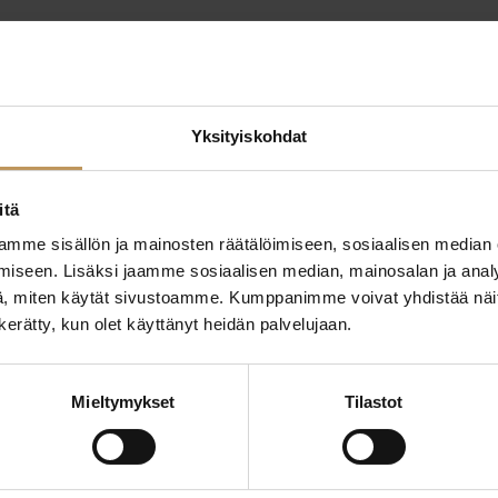
Yksityiskohdat
itä
mme sisällön ja mainosten räätälöimiseen, sosiaalisen median
ttaa
iseen. Lisäksi jaamme sosiaalisen median, mainosalan ja analy
"
*
" näyttää pakolliset
, miten käytät sivustoamme. Kumppanimme voivat yhdistää näitä t
n kerätty, kun olet käyttänyt heidän palvelujaan.
ssa?
Aihe
Mieltymykset
Tilastot
hteyttä
Nimi
*