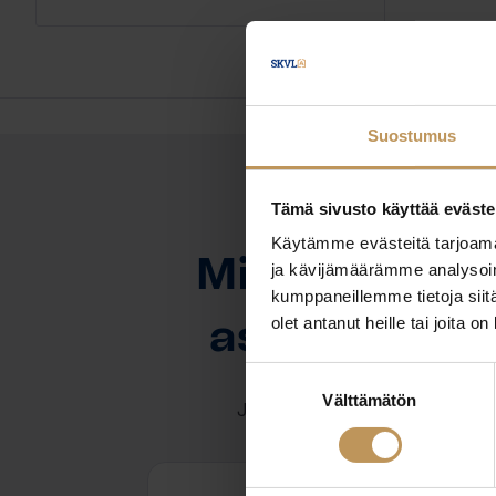
Suostumus
Tämä sivusto käyttää eväste
OTA YHTEYTTÄ
Käytämme evästeitä tarjoama
Miten voin au
ja kävijämäärämme analysoim
kumppaneillemme tietoja siitä
olet antanut heille tai joita o
asuntoasioi
Suostumuksen
Välttämätön
valinta
Jätä yhteystietosi, niin otan y
Eetu Mertala