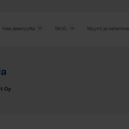
Hae jäsenyyttä
SKVL
Myynti ja ostamin
la
öt Oy