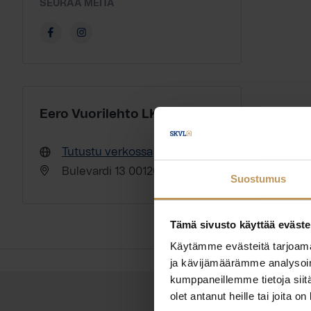
SEURAA MEITÄ
Eero Vuorilehto LKV Oy
Tutustu verkossa
Bulevardi 13 00120 Helsinki
Suostumus
Tämä sivusto käyttää eväste
Käytämme evästeitä tarjoama
ja kävijämäärämme analysoim
kumppaneillemme tietoja siitä
olet antanut heille tai joita o