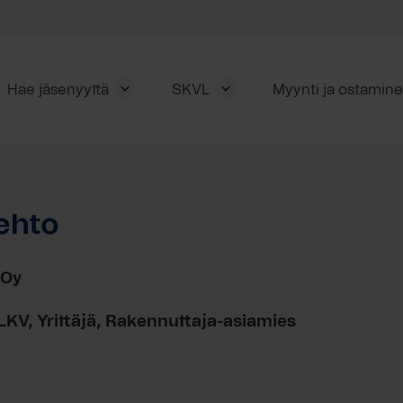
Hae jäsenyyttä
SKVL
Myynti ja ostamin
ehto
 Oy
 LKV, Yrittäjä, Rakennuttaja-asiamies