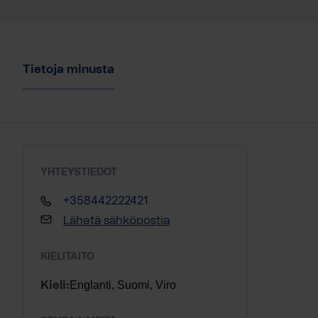
Tietoja minusta
YHTEYSTIEDOT
+358442222421
Lähetä sähköpostia
KIELITAITO
Englanti, Suomi, Viro
Kieli: