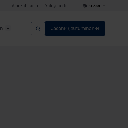
Suomi
Ajankohtaista
Yhteystiedot
en
Jäsenkirjautuminen
Sulje