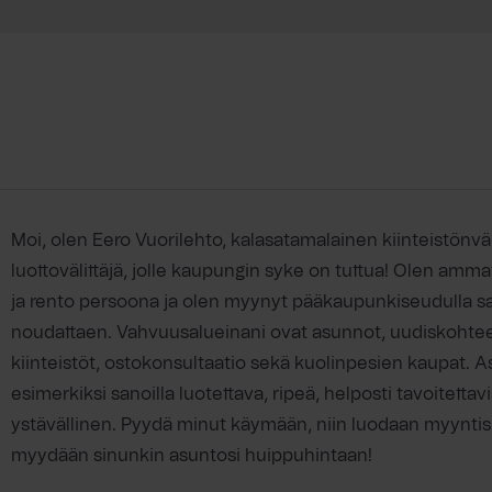
Moi, olen Eero Vuorilehto, kalasatamalainen kiinteistönvä
luottovälittäjä, jolle kaupungin syke on tuttua! Olen amma
ja rento persoona ja olen myynyt pääkaupunkiseudulla sa
noudattaen. Vahvuusalueinani ovat asunnot, uudiskohtee
kiinteistöt, ostokonsultaatio sekä kuolinpesien kaupat. A
esimerkiksi sanoilla luotettava, ripeä, helposti tavoitetta
ystävällinen. Pyydä minut käymään, niin luodaan myynti
myydään sinunkin asuntosi huippuhintaan!