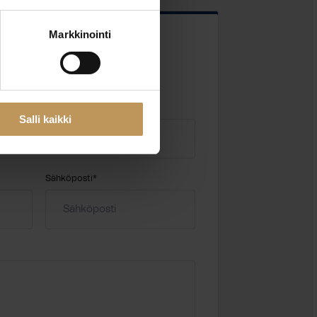
Markkinointi
 kentät
Salli kaikki
Sähköposti
*