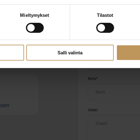
Mieltymykset
Tilastot
ttaa
"
*
" näyttää pakolliset
ssa?
Aihe
Salli valinta
hteyttä
Nimi
*
.com
Viesti