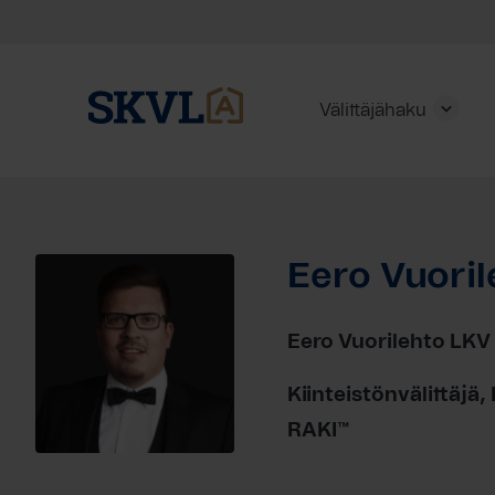
Välittäjähaku
Skip
to
content
Eero Vuoril
HAE
Eero Vuorilehto LKV
Kiinteistönvälittäjä,
RAKI™