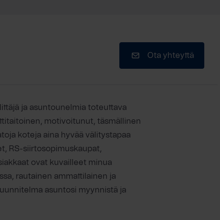
Ota yhteyttä
littäjä ja asuntounelmia toteuttava
ttitaitoinen, motivoitunut, täsmällinen
toja koteja aina hyvää välitystapaa
t, RS-siirtosopimuskaupat,
siakkaat ovat kuvailleet minua
vissa, rautainen ammattilainen ja
suunnitelma asuntosi myynnistä ja