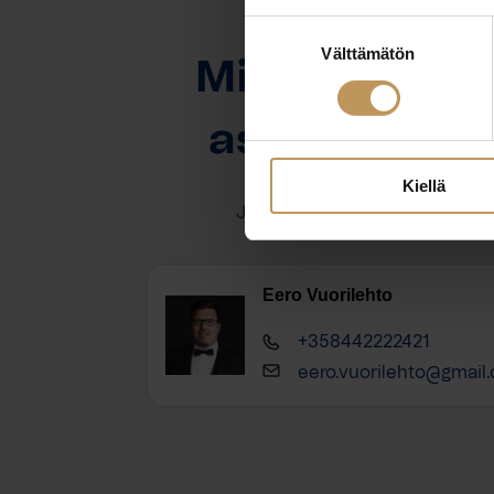
Suostumuksen
OTA YHTEYTTÄ
Välttämätön
valinta
Miten voin au
asuntoasioi
Kiellä
Jätä yhteystietosi, niin otan y
Eero Vuorilehto
+358442222421
eero.vuorilehto@gmail