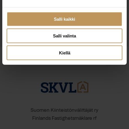
Olen lukenut ja hyväksyn
tietosuojakäytännöt
Salli kaikki
Salli valinta
Kiellä
Suomen Kiinteistönvälittäjät ry
Finlands Fastighetsmäklare rf