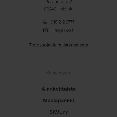
Pasilankatu 2
00240 Helsinki
010 212 2777
liitto@skvl.fi
Tietosuoja- ja rekisteriseloste
Katso myös:
Ajankohtaista
Mediapankki
SKVL ry