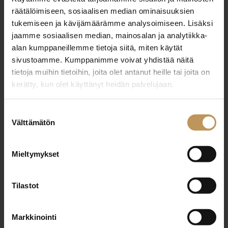
räätälöimiseen, sosiaalisen median ominaisuuksien
tukemiseen ja kävijämäärämme analysoimiseen. Lisäksi
Nimi
*
jaamme sosiaalisen median, mainosalan ja analytiikka-
alan kumppaneillemme tietoja siitä, miten käytät
sivustoamme. Kumppanimme voivat yhdistää näitä
tietoja muihin tietoihin, joita olet antanut heille tai joita on
Sähköposti
*
kerätty, kun olet käyttänyt heidän palvelujaan.
Suostumuksen
Välttämätön
valinta
Viesti
Mieltymykset
Tilastot
Markkinointi
Haluan että minuun otetaan yhteyttä puhelimitse