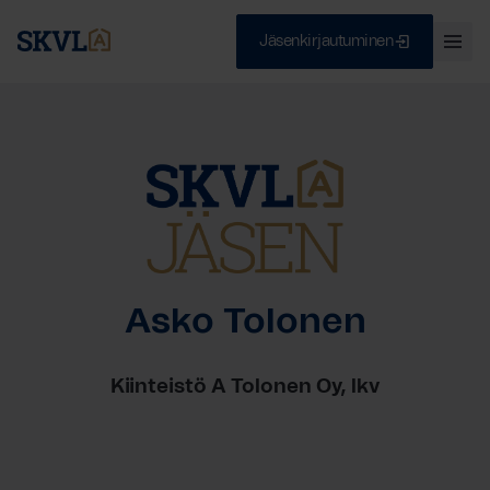
Jäsenkirjautuminen
Ava
val
Skip
Sulje
to
content
HAE
Asko Tolonen
Kiinteistö A Tolonen Oy, lkv