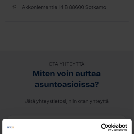
Akkoniementie 14 B 88600 Sotkamo
OTA YHTEYTTÄ
Miten voin auttaa
asuntoasioissa?
Jätä yhteystietosi, niin otan yhteyttä
Asko Tolonen