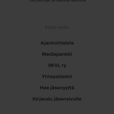
Tietosuoja- ja rekisteriseloste
Katso myös:
Ajankohtaista
Mediapankki
SKVL ry
Yhteystiedot
Hae jäsenyyttä
Kirjaudu jäsensivulle