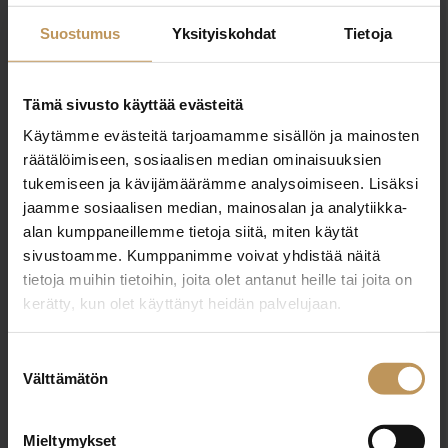
0400689257
Suostumus
Yksityiskohdat
Tietoja
asko.tolo@gmail.com
Tämä sivusto käyttää evästeitä
Käytämme evästeitä tarjoamamme sisällön ja mainosten
"
*
" näyttää pakolliset kentät
räätälöimiseen, sosiaalisen median ominaisuuksien
tukemiseen ja kävijämäärämme analysoimiseen. Lisäksi
jaamme sosiaalisen median, mainosalan ja analytiikka-
alan kumppaneillemme tietoja siitä, miten käytät
Aihe
sivustoamme. Kumppanimme voivat yhdistää näitä
tietoja muihin tietoihin, joita olet antanut heille tai joita on
kerätty, kun olet käyttänyt heidän palvelujaan.
Nimi
*
Suostumuksen
Välttämätön
valinta
Mieltymykset
Sähköposti
*