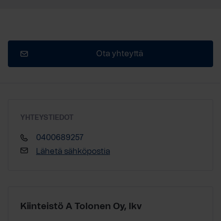
Ota yhteyttä
YHTEYSTIEDOT
0400689257
Lähetä sähköpostia
Kiinteistö A Tolonen Oy, lkv