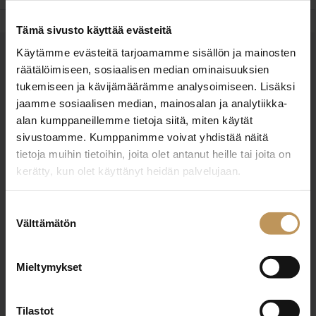
Tämä sivusto käyttää evästeitä
Käytämme evästeitä tarjoamamme sisällön ja mainosten
OTA YHTEYTTÄ
räätälöimiseen, sosiaalisen median ominaisuuksien
Miten voin auttaa
tukemiseen ja kävijämäärämme analysoimiseen. Lisäksi
jaamme sosiaalisen median, mainosalan ja analytiikka-
asuntoasioissa?
alan kumppaneillemme tietoja siitä, miten käytät
sivustoamme. Kumppanimme voivat yhdistää näitä
Jätä yhteystietosi, niin otan yhteyttä
tietoja muihin tietoihin, joita olet antanut heille tai joita on
kerätty, kun olet käyttänyt heidän palvelujaan.
Arif Hamidulla
Suostumuksen
Välttämätön
valinta
+358415376060
arif.hamidulla@erkkeri.fi
Mieltymykset
Tilastot