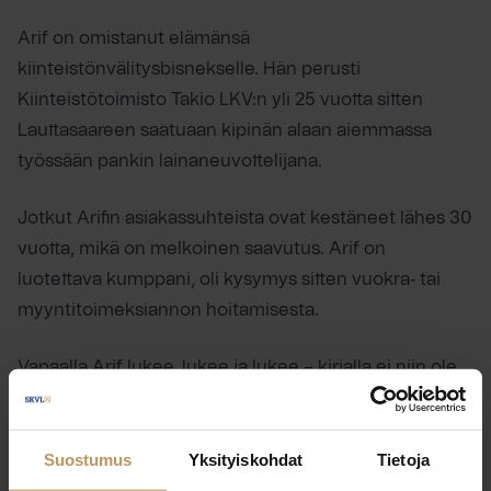
Arif on omistanut elämänsä
kiinteistönvälitysbisnekselle. Hän perusti
Kiinteistötoimisto Takio LKV:n yli 25 vuotta sitten
Lauttasaareen saatuaan kipinän alaan aiemmassa
työssään pankin lainaneuvottelijana.
Jotkut Arifin asiakassuhteista ovat kestäneet lähes 30
vuotta, mikä on melkoinen saavutus. Arif on
luotettava kumppani, oli kysymys sitten vuokra‑ tai
myyntitoimeksiannon hoitamisesta.
Vapaalla Arif lukee, lukee ja lukee – kirjalla ei niin ole
väliä. Lisäksi kuntoilu on äärettömän tärkeä
vastapaino työlle.
Suostumus
Yksityiskohdat
Tietoja