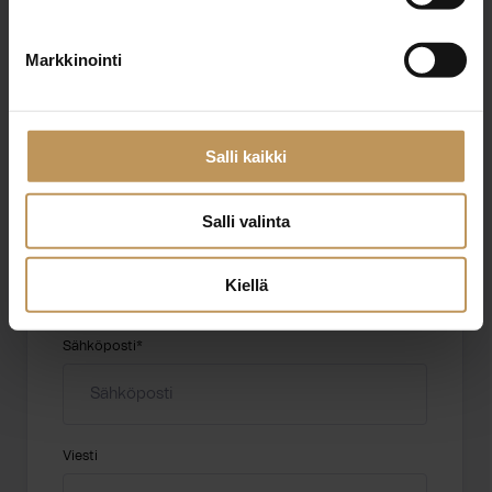
"
*
" näyttää pakolliset kentät
Markkinointi
Aihe
Salli kaikki
Salli valinta
Nimi
*
Kiellä
Sähköposti
*
Viesti