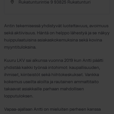
Rukatunturintie 9 93825 Rukatunturi
Antin tekemisessä yhdistyvät luotettavuus, avoimuus
sekä aktiivisuus. Häntä on helppo lähestyä ja se näkyy
huippulaatuisina asiakaskokemuksina sekä kovina
myyntituloksina.
Kuuru LKV sai alkunsa vuonna 2019 kun Antti päätti
yhdistää kaikki työnsä intohimot: kaupallisuuden,
ihmiset, kiinteistöt sekä hiihtokeskukset. Vankka
kokemus useilta aloilta ja rautainen ammattitaito
takaavat asiakkaille parhaan mahdollisen
lopputuloksen.
Vapaa-ajallaan Antti on mieluiten perheen kanssa