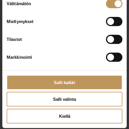
Välttämätön
valinta
Jätä yhteystietosi, niin otan yhteyttä
Mieltymykset
Antti Suhonen
Tilastot
+358407535050
Markkinointi
antti@kuurulkv.fi
Salli kaikki
"
*
" näyttää pakolliset kentät
Salli valinta
Kiellä
Aihe