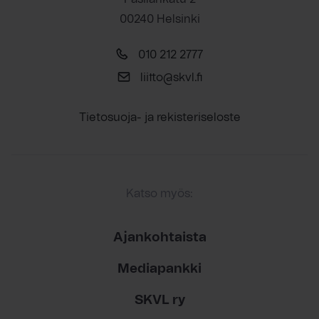
00240 Helsinki
010 212 2777
liitto@skvl.fi
Tietosuoja- ja rekisteriseloste
Katso myös:
Ajankohtaista
Mediapankki
SKVL ry