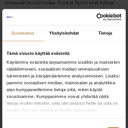
rinteessä tai luonnossa. Ruka ja Syöte ovat tuttuja
paikkoja myös vapaa-ajan tiimoilta ja Antti kertookin
mielellään tarkemmin alueista loma-asuntokauppaa
harkittaessa.
Suostumus
Yksityiskohdat
Tietoja
Voit olla yhteydessä Anttiin puhelimitse tai
sähköpostin välityksellä. Voimme sopia myös
Tämä sivusto käyttää evästeitä
sopimuksen mukaan tapaamisen Kuuru LKV:n Rukan
Käytämme evästeitä tarjoamamme sisällön ja mainosten
toimistolle.
räätälöimiseen, sosiaalisen median ominaisuuksien
tukemiseen ja kävijämäärämme analysoimiseen. Lisäksi
jaamme sosiaalisen median, mainosalan ja analytiikka-
alan kumppaneillemme tietoja siitä, miten käytät
sivustoamme. Kumppanimme voivat yhdistää näitä
tietoja muihin tietoihin, joita olet antanut heille tai joita on
OTA YHTEYTTÄ
kerätty, kun olet käyttänyt heidän palvelujaan.
Miten voin auttaa
Suostumuksen
asuntoasioissa?