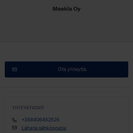
Maekla Oy
Ota yhteyttä
YHTEYSTIEDOT
+358406452525
Lähetä sähköpostia