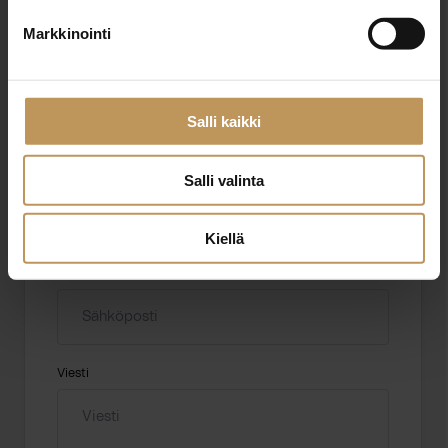
Markkinointi
Aihe
Salli kaikki
Nimi
*
Salli valinta
Kiellä
Sähköposti
*
Viesti