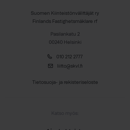
Suomen Kiinteistönvälittäjät ry
Finlands Fastighetsmäklare rf
Pasilankatu 2
00240 Helsinki
010 212 2777
liitto@skvl.fi
Tietosuoja- ja rekisteriseloste
Katso myös: