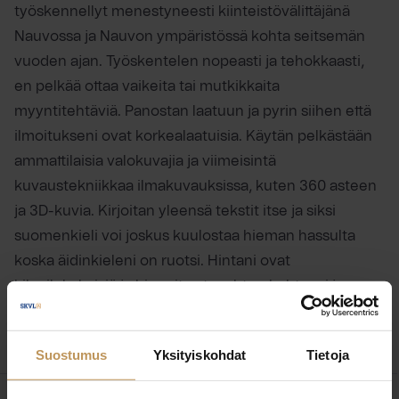
työskennellyt menestyneesti kiinteistövälittäjänä
Nauvossa ja Nauvon ympäristössä kohta seitsemän
vuoden ajan. Työskentelen nopeasti ja tehokkaasti,
en pelkää ottaa vaikeita tai mutkikkaita
myyntitehtäviä. Panostan laatuun ja pyrin siihen että
ilmoitukseni ovat korkealaatuisia. Käytän pelkästään
ammattilaisia valokuvajia ja viimeisintä
kuvaustekniikkaa ilmakuvauksissa, kuten 360 asteen
ja 3D-kuvia. Kirjoitan yleensä tekstit itse ja siksi
suomenkieli voi joskus kuulostaa hieman hassulta
koska äidinkieleni on ruotsi. Hintani ovat
kilpailukykyisiä ja hinnoitus tapahtuu kohteesi ja
tarpeesi mukaan.
Suostumus
Yksityiskohdat
Tietoja