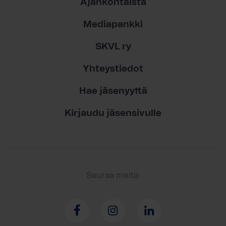
Ajankohtaista
Mediapankki
SKVL ry
Yhteystiedot
Hae jäsenyyttä
Kirjaudu jäsensivulle
Seuraa meitä: