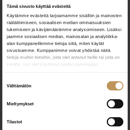
Tämä sivusto käyttää evästeitä
OTA YHTEYTTÄ
Käytämme evästeitä tarjoamamme sisällön ja mainosten
räätälöimiseen, sosiaalisen median ominaisuuksien
Miten voin auttaa
tukemiseen ja kävijämäärämme analysoimiseen. Lisäksi
asuntoasioissa?
jaamme sosiaalisen median, mainosalan ja analytiikka-
alan kumppaneillemme tietoja siitä, miten käytät
sivustoamme. Kumppanimme voivat yhdistää näitä
Jätä yhteystietosi, niin otan yhteyttä
tietoja muihin tietoihin, joita olet antanut heille tai joita on
kerätty, kun olet käyttänyt heidän palvelujaan.
Anna Merkel
Suostumuksen
Välttämätön
+358406452525
valinta
anna@maekla.fi
Mieltymykset
Tilastot
"
*
" näyttää pakolliset kentät