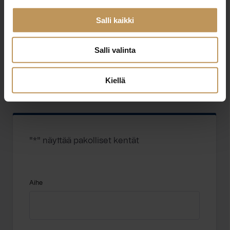
Jätä yhteystietosi, niin otan yhteyttä
Salli kaikki
Alexandra Köhring
Salli valinta
0405249788
Kiellä
alexandra.kohring@westhouse.fi
"
*
" näyttää pakolliset kentät
Aihe