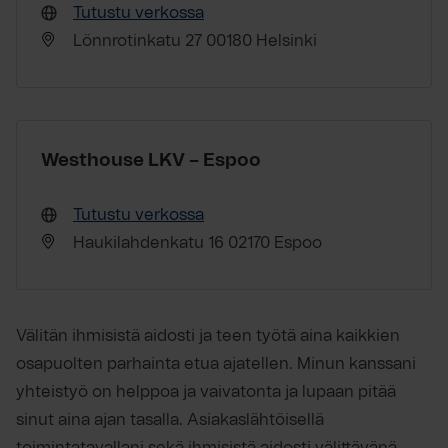
Tutustu verkossa
Lönnrotinkatu 27 00180 Helsinki
Westhouse LKV – Espoo
Tutustu verkossa
Haukilahdenkatu 16 02170 Espoo
Välitän ihmisistä aidosti ja teen työtä aina kaikkien
osapuolten parhainta etua ajatellen. Minun kanssani
yhteistyö on helppoa ja vaivatonta ja lupaan pitää
sinut aina ajan tasalla. Asiakaslähtöisellä
toimintatavallani sekä ihmisistä aidosti välittävänä