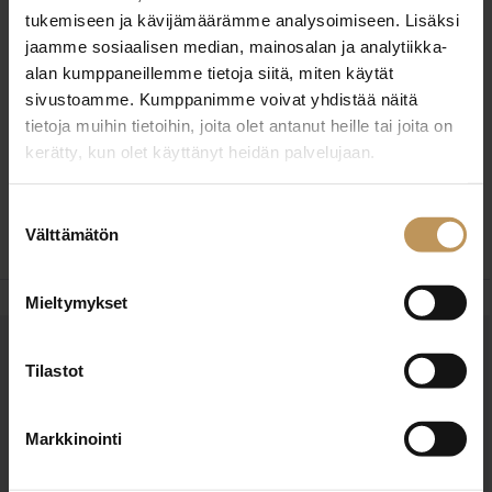
tukemiseen ja kävijämäärämme analysoimiseen. Lisäksi
Vapaa ajalla rentoudun parhaiten liikkumalla,
jaamme sosiaalisen median, mainosalan ja analytiikka-
lenkkeillessä koiran kanssa sekä perheen ja ystävien
alan kumppaneillemme tietoja siitä, miten käytät
kanssa mökillä tai veneillen Saaristomerellä. Olen
sivustoamme. Kumppanimme voivat yhdistää näitä
myös vuosia ollut aktiivinen eri yhdistyksissä.
tietoja muihin tietoihin, joita olet antanut heille tai joita on
kerätty, kun olet käyttänyt heidän palvelujaan.
Olen joustavasti tavoitettavissa ja autan mielelläni
kaikissa asuntoasioissa.
Suostumuksen
Välttämätön
valinta
Mieltymykset
OTA YHTEYTTÄ
Tilastot
Miten voin auttaa
asuntoasioissa?
Markkinointi