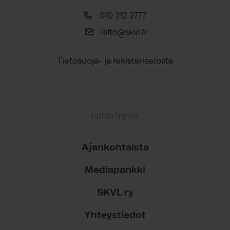
010 212 2777
liitto@skvl.fi
Tietosuoja- ja rekisteriseloste
Katso myös:
Ajankohtaista
Mediapankki
SKVL ry
Yhteystiedot