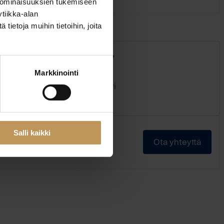
 ominaisuuksien tukemiseen
tiikka-alan
ietoja muihin tietoihin, joita
in Vuokralukaali Oy
Markkinointi
tsenäisyydenkatu 39 28100 Pori
ww.vuokralukaali.com
Salli kaikki
Ota yhteyttä