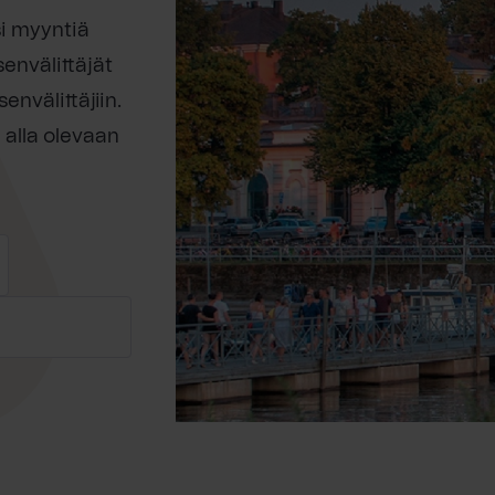
si myyntiä
senvälittäjät
envälittäjiin.
 alla olevaan