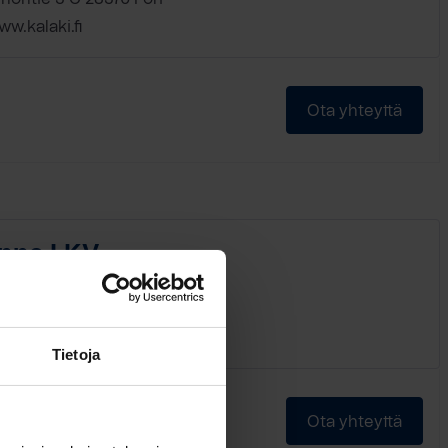
w.kalaki.fi
Ota yhteyttä
anne LKV
äpuisto 5 LH 17 28100 Pori
w.tilannelkv.fi
Tietoja
Ota yhteyttä