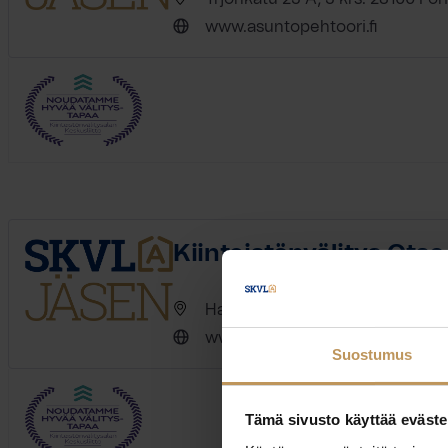
www.asuntopehtoori.fi
Kiinteistönvälitys Ots
Hallituskatu 18 B Lh 1 28100 Pori
www.otsolkv.fi
Suostumus
Tämä sivusto käyttää eväste