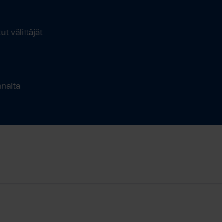
t välittäjät
nnalta