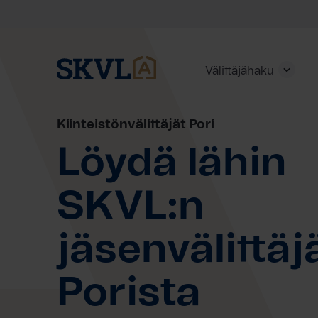
Skip
to
content
Välittäjähaku
Kiinteistönvälittäjät Pori
Löydä lähin
SKVL:n
HAE
jäsenvälittäj
Porista