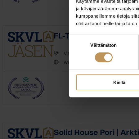
Käytämme evästeitä tarjoama
ja kävijämäärämme analysoim
kumppaneillemme tietoja siitä
olet antanut heille tai joita o
FL-Talo Oy LKV - Kotiko
Suostumuksen
Välttämätön
valinta
Valtakatu 14 28100 Pori
www.kotikonsultit.fi
Kiellä
Solid House Pori | Ark