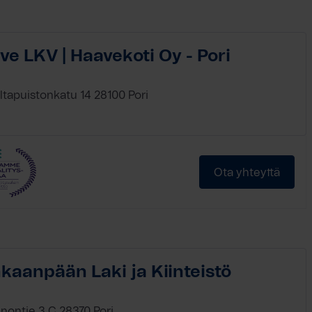
ve LKV | Haavekoti Oy - Pori
iltapuistonkatu 14 28100 Pori
Ota yhteyttä
kaanpään Laki ja Kiinteistö
inontie 3 C 28370 Pori