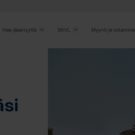
Hae jäsenyyttä
SKVL
Myynti ja ostamin
äsi