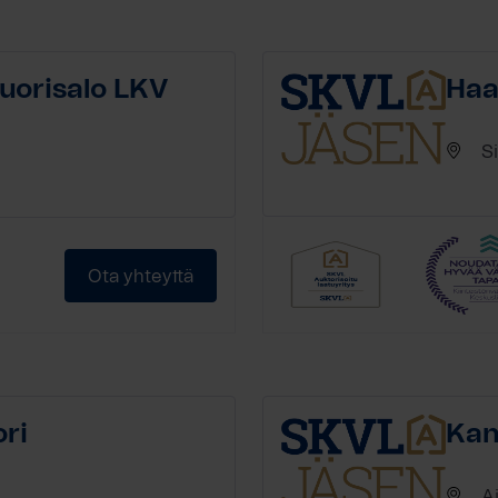
Vuorisalo LKV
Haa
S
Ota yhteyttä
ri
Kan
A