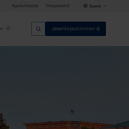
Suomi
Ajankohtaista
Yhteystiedot
en
Jäsenkirjautuminen
Sulje