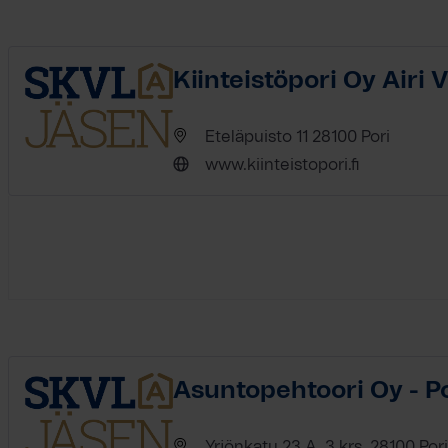
Kiinteistöpori Oy Airi 
Eteläpuisto 11 28100 Pori
www.kiinteistopori.fi
Asuntopehtoori Oy - Po
Yrjönkatu 23 A, 3 krs. 28100 Pori