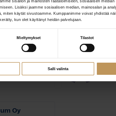
mme sisällön ja mainosten räätälöimiseen, sosiaalisen median
iseen. Lisäksi jaamme sosiaalisen median, mainosalan ja analy
, miten käytät sivustoamme. Kumppanimme voivat yhdistää näitä t
n kerätty, kun olet käyttänyt heidän palvelujaan.
nsultit
Por
Mieltymykset
Tilastot
I
w
Salli valinta
Ota yhteyttä
tium Oy