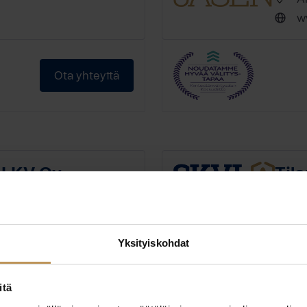
ww
Ota yhteyttä
o LKV Oy
Til
It
ww
Yksityiskohdat
itä
Ota yhteyttä