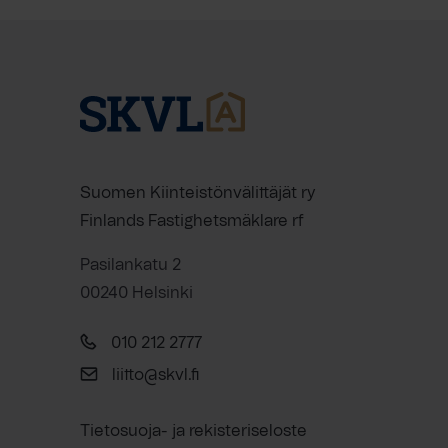
Suomen Kiinteistönvälittäjät ry
Finlands Fastighetsmäklare rf
Pasilankatu 2
00240 Helsinki
010 212 2777
liitto@skvl.fi
Tietosuoja- ja rekisteriseloste