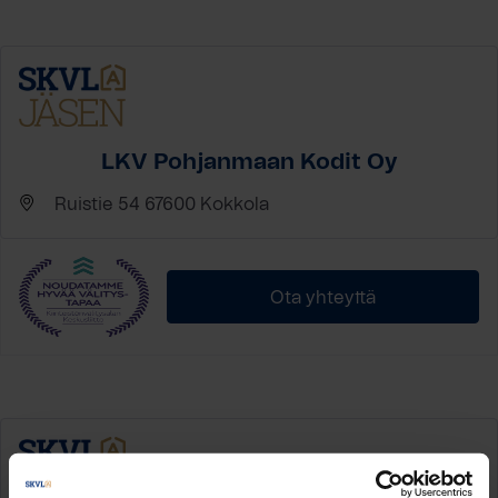
LKV Pohjanmaan Kodit Oy
Ruistie 54 67600 Kokkola
Ota yhteyttä