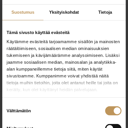
Kokkolan Asuntomestarit LKV
Suostumus
Yksityiskohdat
Tietoja
Kaarlelankatu 12 A 1 67100 Kokkola
https://www.kokkolanasuntomestarit.fi/yhteystied
Tämä sivusto käyttää evästeitä
ot/
Käytämme evästeitä tarjoamamme sisällön ja mainosten
räätälöimiseen, sosiaalisen median ominaisuuksien
tukemiseen ja kävijämäärämme analysoimiseen. Lisäksi
Ota yhteyttä
jaamme sosiaalisen median, mainosalan ja analytiikka-
alan kumppaneillemme tietoja siitä, miten käytät
sivustoamme. Kumppanimme voivat yhdistää näitä
tietoja muihin tietoihin, joita olet antanut heille tai joita on
kerätty, kun olet käyttänyt heidän palvelujaan.
Suostumuksen
Välttämätön
valinta
Averanda LKV