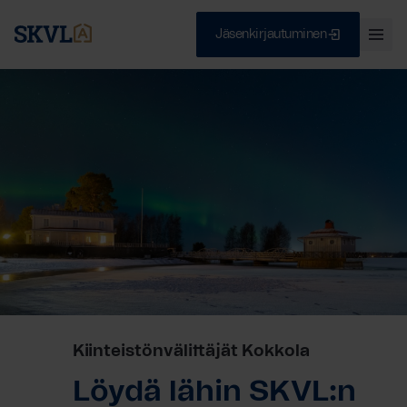
Skip
to
Jäsenkirjautuminen
Ava
content
val
Sulje
HAE
Kiinteistönvälittäjät Kokkola
Löydä lähin SKVL:n