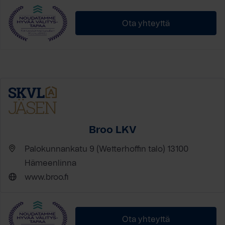
Ota yhteyttä
Broo LKV
Palokunnankatu 9 (Wetterhoffin talo) 13100
Hämeenlinna
www.broo.fi
Ota yhteyttä