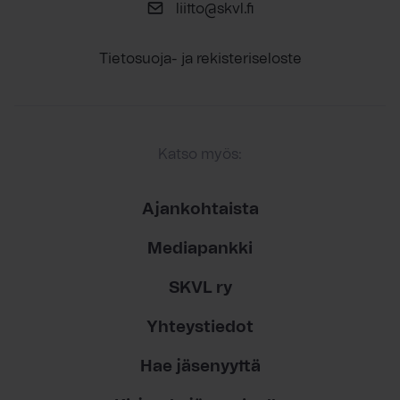
liitto@skvl.fi
Tietosuoja- ja rekisteriseloste
Katso myös:
Ajankohtaista
Mediapankki
SKVL ry
Yhteystiedot
Hae jäsenyyttä