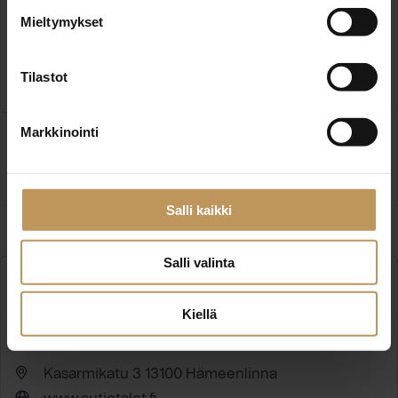
Mieltymykset
Hämeen Laatu LKV
Arvi Kariston katu 13 lh 4 13100 Hämeenlinna
Tilastot
www.laatulkv.fi
Markkinointi
Ota yhteyttä
Salli kaikki
Salli valinta
Kiellä
Autiotalot LKV Oy
Kasarmikatu 3 13100 Hämeenlinna