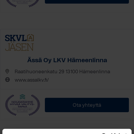
Ässä Oy LKV Hämeenlinna
Raatihuoneenkatu 29 13100 Hämeenlinna
www.assalkv.fi/
Ota yhteyttä