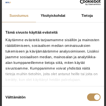
Suostumus
Yksityiskohdat
Tietoja
Kiinteistönvälitys Terhi K LKV
Tämä sivusto käyttää evästeitä
Eteläkatu 9 13100 Hämeenlinna
Käytämme evästeitä tarjoamamme sisällön ja mainosten
www.terhiklkv.fi
räätälöimiseen, sosiaalisen median ominaisuuksien
tukemiseen ja kävijämäärämme analysoimiseen. Lisäksi
jaamme sosiaalisen median, mainosalan ja analytiikka-
alan kumppaneillemme tietoja siitä, miten käytät
Ota yhteyttä
sivustoamme. Kumppanimme voivat yhdistää näitä
tietoja muihin tietoihin, joita olet antanut heille tai joita on
kerätty, kun olet käyttänyt heidän palvelujaan.
Suostumuksen
Välttämätön
valinta