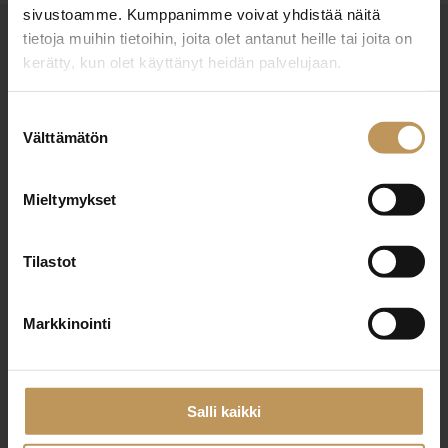
sivustoamme. Kumppanimme voivat yhdistää näitä
tietoja muihin tietoihin, joita olet antanut heille tai joita on
kerätty, kun olet käyttänyt heidän palvelujaan.
Suostumuksen
Välttämätön
valinta
Suomen Kiinteistönvälittäjät ry
Mieltymykset
Finlands Fastighetsmäklare rf
Pasilankatu 2
Tilastot
00240 Helsinki
Markkinointi
010 212 2777
liitto@skvl.fi
Salli kaikki
Tietosuoja- ja rekisteriseloste