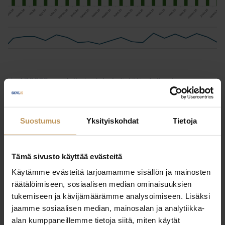
1.7.2026
Julkaisut, Lehdistötiedotteet,
Yleinen
Asunnonostoaikeet kasvussa – 12
Suostumus
Yksityiskohdat
Tietoja
% ilmoitti suunnittelevansa
asunnon ostoa
Tämä sivusto käyttää evästeitä
Lue artikkeli
Käytämme evästeitä tarjoamamme sisällön ja mainosten
räätälöimiseen, sosiaalisen median ominaisuuksien
tukemiseen ja kävijämäärämme analysoimiseen. Lisäksi
jaamme sosiaalisen median, mainosalan ja analytiikka-
alan kumppaneillemme tietoja siitä, miten käytät