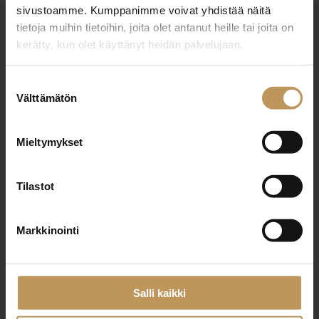
sivustoamme. Kumppanimme voivat yhdistää näitä
tietoja muihin tietoihin, joita olet antanut heille tai joita on
kerätty, kun olet käyttänyt heidän palvelujaan.
Suostumuksen
Välttämätön
valinta
Suomen Kiinteistönvälittäjät ry
Mieltymykset
Finlands Fastighetsmäklare rf
Pasilankatu 2
Tilastot
00240 Helsinki
Markkinointi
010 212 2777
liitto@skvl.fi
Salli kaikki
Tietosuoja- ja rekisteriseloste