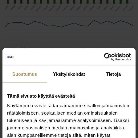
1.7.2026
Julkaisut, Lehdistötiedotteet,
Yleinen
Asunnonostoaikeet kasvussa – 12
Suostumus
Yksityiskohdat
Tietoja
% ilmoitti suunnittelevansa
asunnon ostoa
Tämä sivusto käyttää evästeitä
Lue artikkeli
Käytämme evästeitä tarjoamamme sisällön ja mainosten
räätälöimiseen, sosiaalisen median ominaisuuksien
tukemiseen ja kävijämäärämme analysoimiseen. Lisäksi
jaamme sosiaalisen median, mainosalan ja analytiikka-
alan kumppaneillemme tietoja siitä, miten käytät