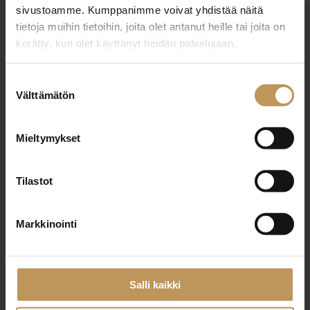
sivustoamme. Kumppanimme voivat yhdistää näitä
tietoja muihin tietoihin, joita olet antanut heille tai joita on
kerätty, kun olet käyttänyt heidän palvelujaan.
Suostumuksen
Välttämätön
valinta
Suomen Kiinteistönvälittäjät ry
Mieltymykset
Finlands Fastighetsmäklare rf
Pasilankatu 2
Tilastot
00240 Helsinki
Markkinointi
010 212 2777
liitto@skvl.fi
Salli kaikki
Tietosuoja- ja rekisteriseloste