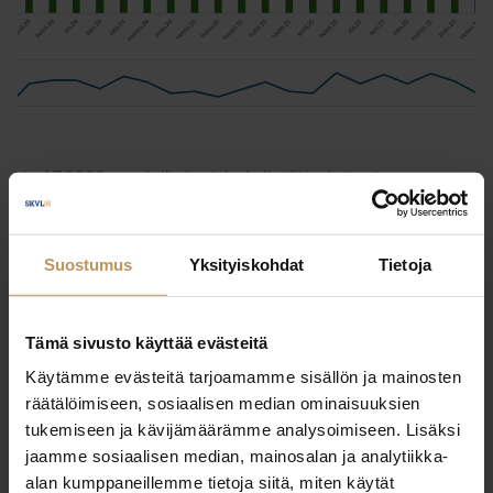
1.7.2026
Julkaisut, Lehdistötiedotteet,
Yleinen
Asunnonostoaikeet kasvussa – 12
Suostumus
Yksityiskohdat
Tietoja
% ilmoitti suunnittelevansa
asunnon ostoa
Tämä sivusto käyttää evästeitä
Lue artikkeli
Käytämme evästeitä tarjoamamme sisällön ja mainosten
räätälöimiseen, sosiaalisen median ominaisuuksien
tukemiseen ja kävijämäärämme analysoimiseen. Lisäksi
jaamme sosiaalisen median, mainosalan ja analytiikka-
alan kumppaneillemme tietoja siitä, miten käytät