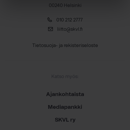
00240 Helsinki
010 212 2777
liitto@skvl.fi
Tietosuoja- ja rekisteriseloste
Katso myös:
Ajankohtaista
Mediapankki
SKVL ry