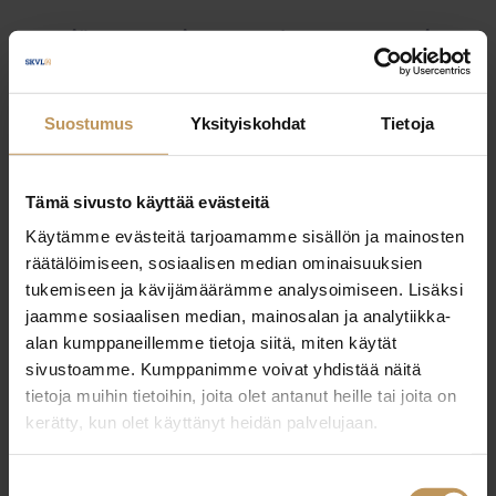
Myyjälle
Ostajalle
Uutiset
Vuokraajalle
Välittäjälle
Yleinen
Suostumus
Yksityiskohdat
Tietoja
Tämä sivusto käyttää evästeitä
Käytämme evästeitä tarjoamamme sisällön ja mainosten
räätälöimiseen, sosiaalisen median ominaisuuksien
tukemiseen ja kävijämäärämme analysoimiseen. Lisäksi
jaamme sosiaalisen median, mainosalan ja analytiikka-
alan kumppaneillemme tietoja siitä, miten käytät
sivustoamme. Kumppanimme voivat yhdistää näitä
tietoja muihin tietoihin, joita olet antanut heille tai joita on
kerätty, kun olet käyttänyt heidän palvelujaan.
Suostumuksen