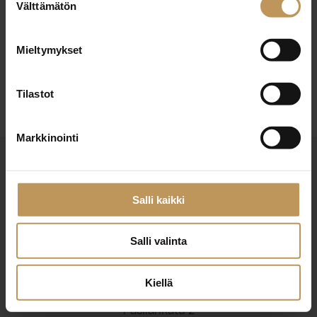
26.1.2026
Välttämätön
valinta
Sari Larjanne
Mieltymykset
Lue artikkeli
Tilastot
Markkinointi
Salli kaikki
Salli valinta
Suomen Kiinteistönvälittäjät ry
Finlands Fastighetsmäklare rf
Kiellä
Pasilankatu 2