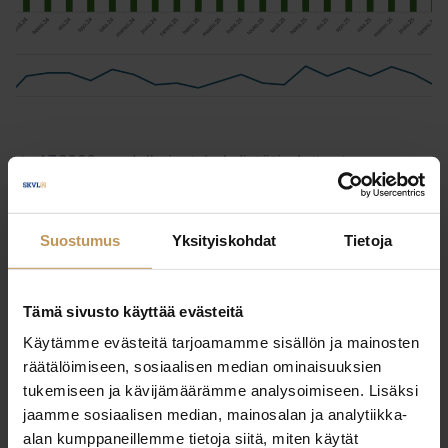
1.7.2026
Julkaisut, Lehdistötiedotteet,
Yleinen
Asunnonostoaikeet kasvussa – 12
Suostumus
Yksityiskohdat
Tietoja
% ilmoitti suunnittelevansa
asunnon ostoa
Tämä sivusto käyttää evästeitä
Lue artikkeli
Käytämme evästeitä tarjoamamme sisällön ja mainosten
räätälöimiseen, sosiaalisen median ominaisuuksien
tukemiseen ja kävijämäärämme analysoimiseen. Lisäksi
jaamme sosiaalisen median, mainosalan ja analytiikka-
alan kumppaneillemme tietoja siitä, miten käytät