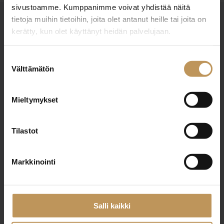
sivustoamme. Kumppanimme voivat yhdistää näitä
tietoja muihin tietoihin, joita olet antanut heille tai joita on
kerätty, kun olet käyttänyt heidän palvelujaan.
Suostumuksen
Välttämätön
valinta
Suomen Kiinteistönvälittäjät ry
Mieltymykset
Finlands Fastighetsmäklare rf
Pasilankatu 2
Tilastot
00240 Helsinki
Markkinointi
010 212 2777
liitto@skvl.fi
Salli kaikki
Tietosuoja- ja rekisteriseloste