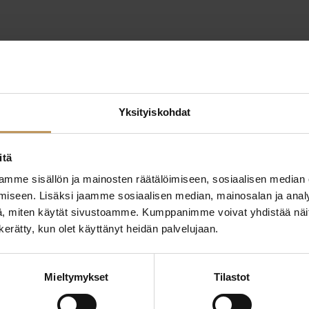
1.7.2026
Julkaisut, Lehdistö
Yksityiskohdat
Asunnonostoaik
ilmoitti suunni
itä
ostoa
mme sisällön ja mainosten räätälöimiseen, sosiaalisen median
iseen. Lisäksi jaamme sosiaalisen median, mainosalan ja analy
, miten käytät sivustoamme. Kumppanimme voivat yhdistää näitä t
Lue artikkeli
n kerätty, kun olet käyttänyt heidän palvelujaan.
Mieltymykset
Tilastot