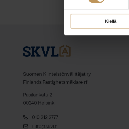
Kiellä
Suomen Kiinteistönvälittäjät ry
Finlands Fastighetsmäklare rf
Pasilankatu 2
00240 Helsinki
010 212 2777
liitto@skvl.fi