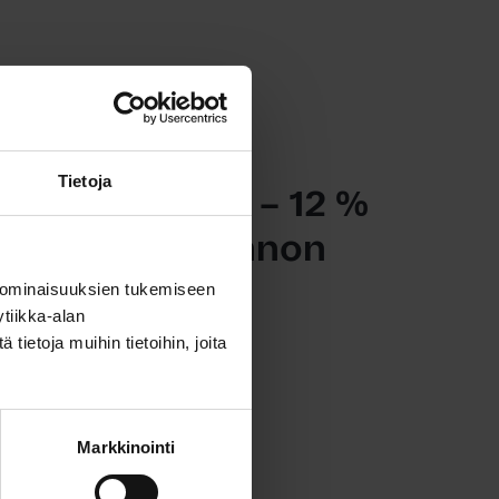
tiedotteet, Yleinen
Tietoja
eet kasvussa – 12 %
ttelevansa asunnon
 ominaisuuksien tukemiseen
tiikka-alan
ietoja muihin tietoihin, joita
Markkinointi