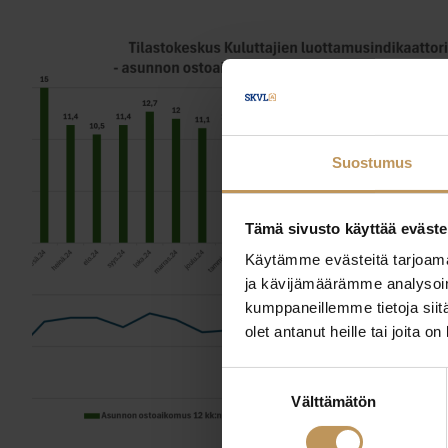
Suostumus
Tämä sivusto käyttää eväste
Käytämme evästeitä tarjoama
ja kävijämäärämme analysoim
kumppaneillemme tietoja siitä
olet antanut heille tai joita o
Suostumuksen
Välttämätön
valinta