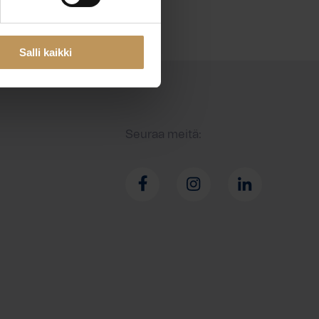
Salli kaikki
Seuraa meitä: