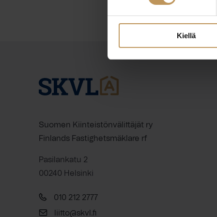
Kiellä
Suomen Kiinteistönvälittäjät ry
Finlands Fastighetsmäklare rf
Pasilankatu 2
00240 Helsinki
010 212 2777
liitto@skvl.fi