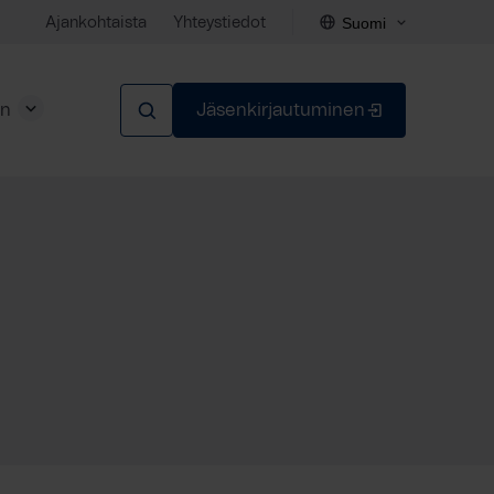
Suomi
Ajankohtaista
Yhteystiedot
en
Jäsenkirjautuminen
Sulje