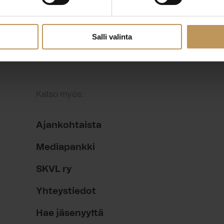
Salli valinta
Katso myös:
Ajankohtaista
Mediapankki
SKVL ry
Yhteystiedot
Hae jäsenyyttä