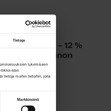
tiedotteet, Yleinen
Tietoja
eet kasvussa – 12 %
ttelevansa asunnon
 ominaisuuksien tukemiseen
tiikka-alan
ietoja muihin tietoihin, joita
Markkinointi