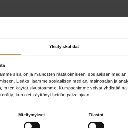
1.7.2026
Julkaisut, Lehdistö
Yksityiskohdat
Asunnonostoaik
ilmoitti suunni
itä
ostoa
mme sisällön ja mainosten räätälöimiseen, sosiaalisen median
iseen. Lisäksi jaamme sosiaalisen median, mainosalan ja analy
, miten käytät sivustoamme. Kumppanimme voivat yhdistää näitä t
Lue artikkeli
n kerätty, kun olet käyttänyt heidän palvelujaan.
Mieltymykset
Tilastot