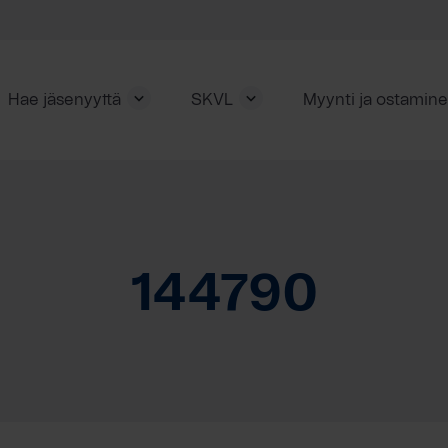
Hae jäsenyyttä
SKVL
Myynti ja ostamin
144790