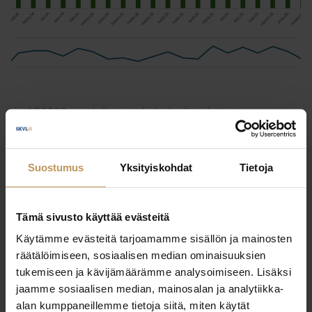
1.7.2026
Julkaisut, Lehdistötiedotteet,
Yleinen
Asunnonostoaikeet kasvussa – 12
Suostumus
Yksityiskohdat
Tietoja
% ilmoitti suunnittelevansa
asunnon ostoa
Tämä sivusto käyttää evästeitä
Lue artikkeli
Käytämme evästeitä tarjoamamme sisällön ja mainosten
räätälöimiseen, sosiaalisen median ominaisuuksien
tukemiseen ja kävijämäärämme analysoimiseen. Lisäksi
jaamme sosiaalisen median, mainosalan ja analytiikka-
alan kumppaneillemme tietoja siitä, miten käytät