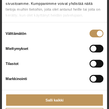
sivustoamme. Kumppanimme voivat yhdistää näitä
tietoja muihin tietoihin, joita olet antanut heille tai joita on
kerätty, kun olet käyttänyt heidän palvelujaan.
Suostumuksen
Välttämätön
valinta
Suomen Kiinteistönvälittäjät ry
Mieltymykset
Finlands Fastighetsmäklare rf
Pasilankatu 2
Tilastot
00240 Helsinki
Markkinointi
010 212 2777
liitto@skvl.fi
Salli kaikki
Tietosuoja- ja rekisteriseloste