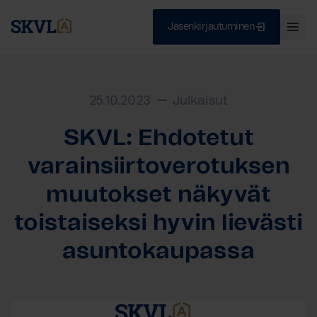
Jäsenkirjautuminen
Ava
val
Skip
Sulje
to
content
25.10.2023
Julkaisut
SKVL: Ehdotetut
HAE
varainsiirtoverotuksen
muutokset näkyvät
toistaiseksi hyvin lievästi
asuntokaupassa