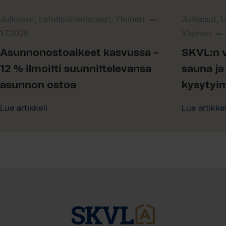
Julkaisut, Lehdistötiedotteet, Yleinen
Julkaisut, 
1.7.2026
Yleinen
Asunnonostoaikeet kasvussa –
SKVL:n v
12 % ilmoitti suunnittelevansa
sauna ja 
asunnon ostoa
kysytyi
Lue artikkeli
Lue artikkel