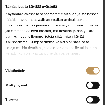
ostajat ovat saaneet päätöksiä pankeilta.
Tämä sivusto käyttää evästeitä
Käytämme evästeitä tarjoamamme sisällön ja mainosten
Suomen Kiinteistönvälittäjien jäsenvälittäjät
räätälöimiseen, sosiaalisen median ominaisuuksien
ilmaisevat suurimman huolen siitä, että tämä
tukemiseen ja kävijämäärämme analysoimiseen. Lisäksi
ylimenoaika jätettiin hallituksen toimesta vain
jaamme sosiaalisen median, mainosalan ja analytiikka-
alan kumppaneillemme tietoja siitä, miten käytät
kolmeen kuukauteen.
”Todellisuudessa kaupanteko
sivustoamme. Kumppanimme voivat yhdistää näitä
ja oikein asunnon löytäminen tulee varmasti
tietoja muihin tietoihin, joita olet antanut heille tai joita on
ensiasunnon ostajilta viemään pidemmän aikaa.
kerätty, kun olet käyttänyt heidän palvelujaan.
Tämän takia tuomme vahvasti esille, että
siirtymäaikaa vielä muutettaisiin kuuteen
Suostumuksen
kuukauteen. Tällöin ensiasunnon ostajien kiire ei
Välttämätön
valinta
olisi niin tiukka ja he ehtisivät rauhassa löytää
haluamansa asunnon ja rahoituksen”, kommentoi
Mieltymykset
Suomen Kiinteistönvälittäjien toimitusjohtaja Jussi
Mannerberg.
Syksy on myös aikaa, jolloin asuntojen
Tilastot
tarjonta on perinteisesti suppeampaa ja monet myyjät