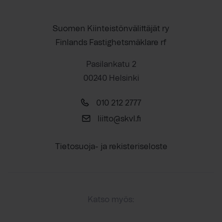
Suomen Kiinteistönvälittäjät ry
Finlands Fastighetsmäklare rf
Pasilankatu 2
00240 Helsinki
010 212 2777
liitto@skvl.fi
Tietosuoja- ja rekisteriseloste
Katso myös: