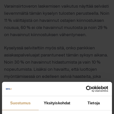
Varainsiirtoveron laskemisen vaikutus näyttää selvästi
lievemmältä tämän kyselyn tulosten perusteella. Noin
11 % välittäjistä on havainnut ostajien kiinnostuksen
nousua, 60 % ei ole havainnut muutosta ja noin 29 %
on havainnut kiinnostuksen vähentyneen.
Kyselyssä selvitettiin myös sitä, onko pankkien
asiakaspalveluajat parantuneet tämän syksyn aikana.
Noin 30 % on havainnut hidastumista ja vain 10 %
nopeutumista. Lisäksi on havaittu, että luottojen
myöntämisessä on edelleen selviä haasteita, joka
jarruttaa asuntokauppojen toteutumista. Erittäin
positiivisena voidaan nähdä pankkien tiedottaminen
siitä, että ensiasunnon ostajan hakemuksia olisi tullut
Suostumus
Yksityiskohdat
Tietoja
runsaasti. Kun lainahakemukset on käsitelty, tämä
alkaa näkyä asuntojen ostomarkkinoilla, kunhan