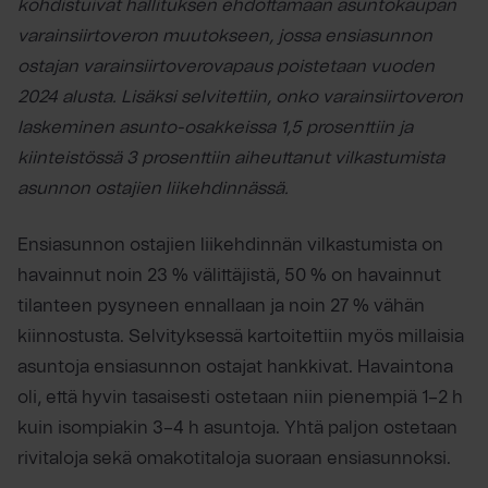
kohdistuivat hallituksen ehdottamaan asuntokaupan
varainsiirtoveron muutokseen, jossa ensiasunnon
ostajan varainsiirtoverovapaus poistetaan vuoden
2024 alusta. Lisäksi selvitettiin, onko varainsiirtoveron
laskeminen asunto-osakkeissa 1,5 prosenttiin ja
kiinteistössä 3 prosenttiin aiheuttanut vilkastumista
asunnon ostajien liikehdinnässä.
Ensiasunnon ostajien liikehdinnän vilkastumista on
havainnut noin 23 % välittäjistä, 50 % on havainnut
tilanteen pysyneen ennallaan ja noin 27 % vähän
kiinnostusta. Selvityksessä kartoitettiin myös millaisia
asuntoja ensiasunnon ostajat hankkivat. Havaintona
oli, että hyvin tasaisesti ostetaan niin pienempiä 1–2 h
kuin isompiakin 3–4 h asuntoja. Yhtä paljon ostetaan
rivitaloja sekä omakotitaloja suoraan ensiasunnoksi.