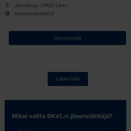
Jännekuja 1 21420 Lieto
www.amandalkv.fi
Ota yhteyttä
Lataa lisää
Miksi valita SKVL:n jäsenvälittäjä?