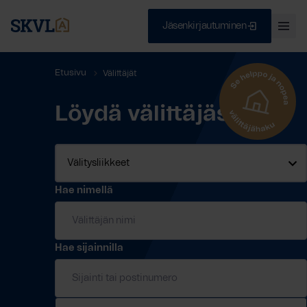
Jäsenkirjautuminen
Ava
val
Skip
Sulje
Etusivu
Välittäjät
to
content
Löydä välittäjäsi
HAE
Hae nimellä
Hae sijainnilla