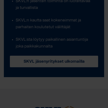
SKVL:n jäsenten toiminta on luotettavaa
ja turvallista
SKVL:n kautta saat kokeneimmat ja
parhaiten koulutetut välittäjät
SKVL:sta löytyy paikallinen asiantuntija
joka paikkakunnalta
SKVL jäsenyritykset ulkomailla