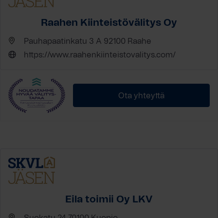
Raahen Kiinteistövälitys Oy
Pauhapaatinkatu 3 A 92100 Raahe
https://www.raahenkiinteistovalitys.com/
Ota yhteyttä
Eila toimii Oy LKV
Suokatu 24 70100 Kuopio