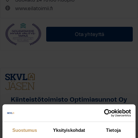
www.eilatoimii.fi
Ota yhteyttä
Kiinteistötoimisto Optimiasunnot Oy
Tuureporinkatu 17 20100 Turku
www.optimiasunnot.fi
Suostumus
Yksityiskohdat
Tietoja