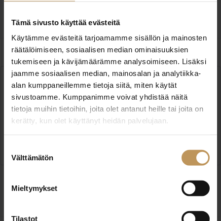
Ota yhteyttä
Tämä sivusto käyttää evästeitä
Käytämme evästeitä tarjoamamme sisällön ja mainosten
räätälöimiseen, sosiaalisen median ominaisuuksien
tukemiseen ja kävijämäärämme analysoimiseen. Lisäksi
jaamme sosiaalisen median, mainosalan ja analytiikka-
alan kumppaneillemme tietoja siitä, miten käytät
sivustoamme. Kumppanimme voivat yhdistää näitä
tietoja muihin tietoihin, joita olet antanut heille tai joita on
Muutos LKV | Urban Cabin Oy
kerätty, kun olet käyttänyt heidän palvelujaan.
Tampellan esplanadi 11 33100 Tampere
Suostumuksen
muutoslkv.fi
Välttämätön
valinta
Mieltymykset
Ota yhteyttä
Tilastot